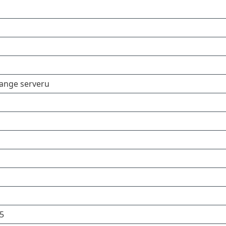
hange serveru
5