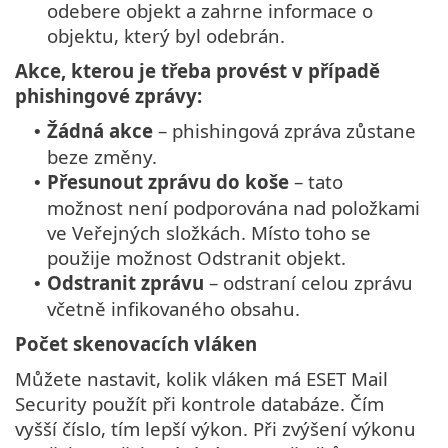
odebere objekt a zahrne informace o
objektu, který byl odebrán.
Akce, kterou je třeba provést v případě
phishingové zprávy:
Žádná akce
– phishingová zpráva zůstane
•
beze změny.
Přesunout zprávu do koše
– tato
•
možnost není podporována nad položkami
ve Veřejných složkách. Místo toho se
použije možnost Odstranit objekt.
Odstranit zprávu
– odstraní celou zprávu
•
včetně infikovaného obsahu.
Počet skenovacích vláken
Můžete nastavit, kolik vláken má ESET Mail
Security použít při kontrole databáze. Čím
vyšší číslo, tím lepší výkon. Při zvýšení výkonu