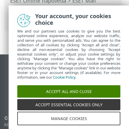
ESET Online nápověda
>
ESET Mail
Security
>
Možnosti ochrany serveru
>
Volitelná kontrola databáze poštovních
Your account, your cookies
schránek
choice
We and our partners use cookies to give you the best
optimized online experience, analyze our website traffic,
and serve you with personalized ads. You can agree to the
collection of all cookies by clicking "Accept all and close",
decline all non-essential cookies by choosing "Accept
essential cookies only", or adjust your cookie settings by
clicking "Manage cookies". You also have the right to
withdraw your consent or change your cookie preferences
Zobrazit verzi pro počítač
anytime by clicking the "Manage cookies" link in our website
footer or in your account settings (if available). For more
End of Life
information, see our
Cookie Policy
.
ESET Databáze znalostí
ESET Forum
ACCEPT ALL AND CLOSE
ESET Status Portal
Regionální podpora
ACCEPT ESSENTIAL COOKIES ONLY
©
1992-2026
ESET, spol. s
Spravovat cookies
MANAGE COOKIES
r.o. - Všechna práva
Zásady použití souborů