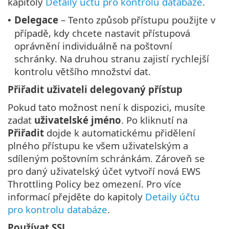
kapitoly
Detaily účtu pro kontrolu databáze
.
Delegace
– Tento způsob přístupu použijte v
•
případě, kdy chcete nastavit přístupová
oprávnění individuálně na poštovní
schránky. Na druhou stranu zajistí rychlejší
kontrolu většího množství dat.
Přiřadit uživateli delegovaný přístup
Pokud tato možnost není k dispozici, musíte
zadat
uživatelské jméno
. Po kliknutí na
Přiřadit
dojde k automatickému přidělení
plného přístupu ke všem uživatelským a
sdíleným poštovním schránkám. Zároveň se
pro daný uživatelský účet vytvoří nová EWS
Throttling Policy bez omezení. Pro více
informací přejděte do kapitoly
Detaily účtu
pro kontrolu databáze
.
Používat SSL