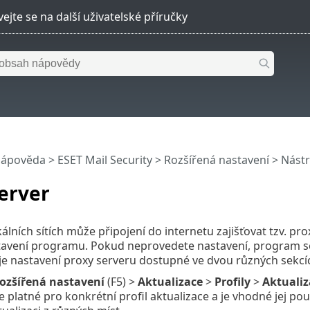
nápověda
>
ESET Mail Security
>
Rozšířená nastavení
>
Nástr
erver
kálních sítích může připojení do internetu zajišťovat tzv. p
tavení programu. Pokud neprovedete nastavení, program se
 je nastavení proxy serveru dostupné ve dvou různých sekcí
ozšířená nastavení
(F5) >
Aktualizace
>
Profily
>
Aktualiz
e platné pro konkrétní profil aktualizace a je vhodné jej po