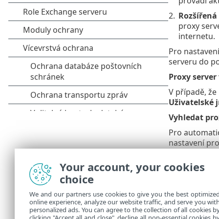
provádí akt
2.
Rozšířená
proxy serv
internetu.
Pro nastavení
serveru do p
Proxy server
V případě, že
Uživatelské
Vyhledat pro
Pro automatic
nastavení pro
Tímto 
Your account, your cookies
server
choice
Použít přímé
We and our partners use cookies to give you the best optimize
online experience, analyze our website traffic, and serve you wit
Pokud má pro
personalized ads. You can agree to the collection of all cookies b
připojit k se
clicking "Accept all and close", decline all non-essential cookies b