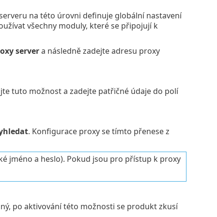
serveru na této úrovni definuje globální nastavení
užívat všechny moduly, které se připojují k
oxy server
a následně zadejte adresu proxy
jte tuto možnost a zadejte patřičné údaje do polí
yhledat
. Konfigurace proxy se tímto přenese z
ké jméno a heslo). Pokud jsou pro přístup k proxy
, po aktivování této možnosti se produkt zkusí