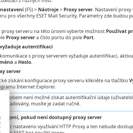
ualizaci z různých míst.
 nastavení
(F5) >
Nástroje
>
Proxy server
. Nastavení proxy 
eru pro všechny ESET Mail Security. Parametry zde budou po
 proxy serveru na této úrovni vyberte možnost
Používat pr
ole
Proxy server
a číslo portu do pole
Port
.
 vyžaduje autentifikaci
 komunikace s proxy serverem vyžaduje autentifikaci, aktivu
 jméno
a
Heslo
.
xy server
ké získání konfigurace proxy serveru klikněte na tlačítko
V
gramu Internet Explorer.
způsobem není možné získat autentifikační údaje (uživatels
u vyžadovány, musíte je zadat ručně.
 spojení, pokud není dostupný proxy server
d
h
dukt nastaveno využívání HTTP Proxy a ten nebude dostupný
y
rverům ESET bez použití proxy.
y