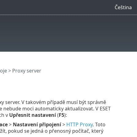
Čeština
oje
> Proxy server
roxy server. V takovém případě musí být správně
 nebude moci automaticky aktualizovat. V ESET
ch v
Upřesnit nastavení
(
F5
):
ace
>
Nastavení připojení
>
HTTP Proxy
. Toto
užít, pokud se jedná o přenosný počítač, který