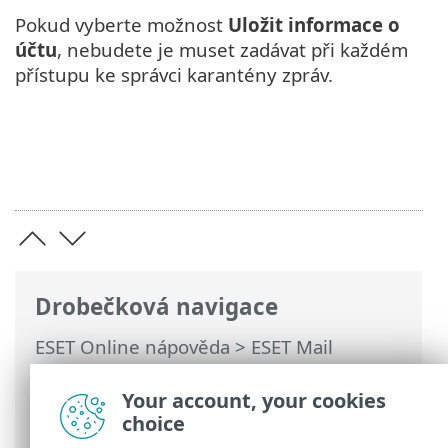
Pokud vyberte možnost
Uložit informace o
účtu
, nebudete je muset zadávat při každém
přístupu ke správci karantény zpráv.
Drobečková navigace
ESET Online nápověda
>
ESET Mail
Security
>
Možnosti ochrany serveru
>
Typy karantény zpráv
> Detaily účtu
Your account, your cookies
správce karantény
choice