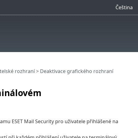
Čeština
telské rozhraní
> Deaktivace grafického rozhraní
rminálovém
ramu ESET Mail Security pro uživatele přihlášené na
ustí při každém přihlášení uživatele na terminálový