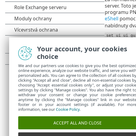
server. Toto 
programu PN a
eShell
pomocí
nabídnuty dva
set ui ui gu
set ui ui gu
Your account, your cookies
choice
Pro zobrazen
We and our partners use cookies to give you the best optimize
Pokud m
online experience, analyze our website traffic, and serve you wit
personalized ads. You can agree to the collection of all cookies b
Databáz
clicking "Accept all and close", decline all non-essential cookies b
choosing "Accept essential cookies only", or adjust your cooki
settings by clicking "Manage cookies". You also have the right t
withdraw your consent or change your cookie preference
anytime by clicking the "Manage cookies" link in our websit
footer or in your account settings (if available). For mor
information, see our
Cookie Policy
.
ACCEPT ALL AND CLOSE