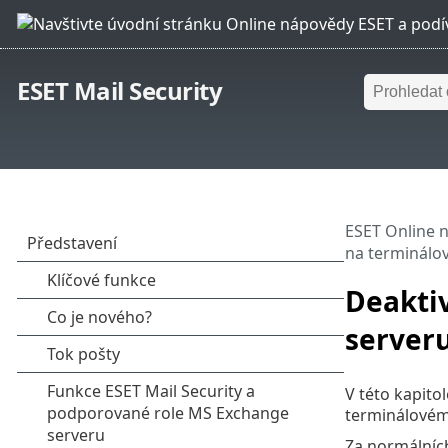
ESET Mail Security
ESET Online 
na terminálo
Deakti
server
V této kapito
terminálovém
Za normálních