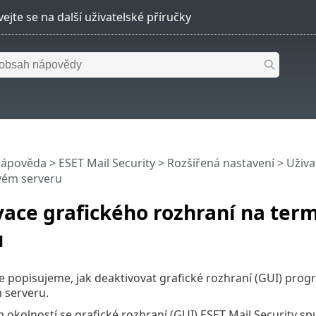
nápověda
>
ESET Mail Security
>
Rozšířená nastavení
>
Uživa
vém serveru
vace grafického rozhraní na te
u
le popisujeme, jak deaktivovat grafické rozhraní (GUI) prog
 serveru.
 okolností se grafické rozhraní (GUI) ESET Mail Security sp