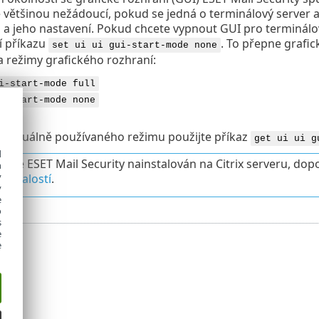
je většinou nežádoucí, pokud se jedná o terminálový server a
 jeho nastavení. Pokud chcete vypnout GUI pro terminálov
 příkazu
. To přepne grafi
set ui ui gui-start-mode none
 režimy grafického rozhraní:
i-start-mode full
i-start-mode none
í aktuálně používaného režimu použijte příkaz
get ui ui g
d
áte ESET Mail Security nainstalován na Citrix serveru, do
h
y
i znalostí
.
y
e
o
s
e
e