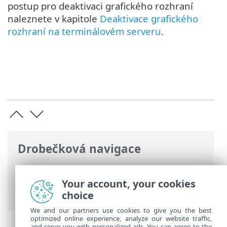
postup pro deaktivaci grafického rozhraní
naleznete v kapitole
Deaktivace grafického
rozhraní na terminálovém serveru
.
Drobečková navigace
ESET Online nápověda
>
ESET Mail
Security
>
Příprava na instalaci
>
Your account, your cookies
Terminálový server
choice
We and our partners use cookies to give you the best
optimized online experience, analyze our website traffic,
and serve you with personalized ads. You can agree to the