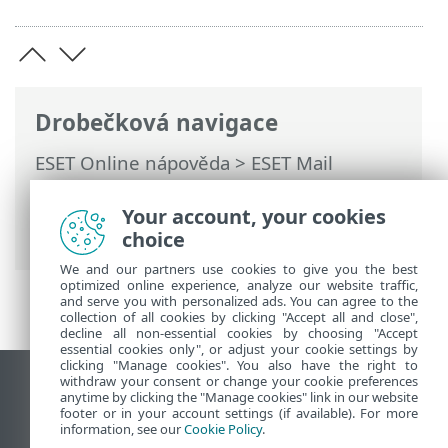
Drobečková navigace
ESET Online nápověda
>
ESET Mail
Security
>
Práce s ESET Mail Security
>
Nástroje
>
Plánovač
>
Vytvoření
Your account, your cookies
naplánované úlohy
> Při události
choice
We and our partners use cookies to give you the best
optimized online experience, analyze our website traffic,
and serve you with personalized ads. You can agree to the
collection of all cookies by clicking "Accept all and close",
decline all non-essential cookies by choosing "Accept
essential cookies only", or adjust your cookie settings by
clicking "Manage cookies". You also have the right to
withdraw your consent or change your cookie preferences
Zobrazit verzi pro počítač
anytime by clicking the "Manage cookies" link in our website
footer or in your account settings (if available). For more
End of Life
information, see our
Cookie Policy
.
ESET Databáze znalostí