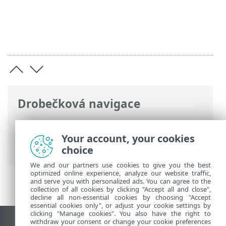
Drobečková navigace
ESET Online nápověda
>
ESET Mail
Security
>
Rozšířená nastavení
> Síťová
Your account, your cookies
ochrana
choice
We and our partners use cookies to give you the best
optimized online experience, analyze our website traffic,
and serve you with personalized ads. You can agree to the
collection of all cookies by clicking "Accept all and close",
decline all non-essential cookies by choosing "Accept
essential cookies only", or adjust your cookie settings by
clicking "Manage cookies". You also have the right to
withdraw your consent or change your cookie preferences