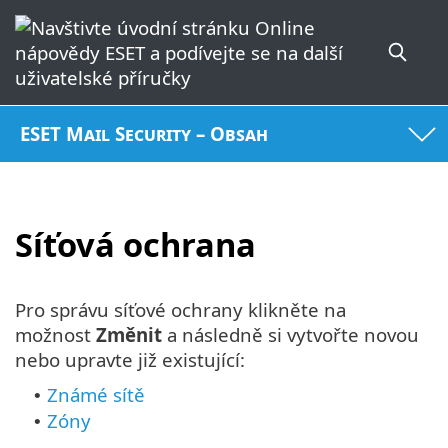
ESET Mail Security – Obsah
Síťová ochrana
Pro správu síťové ochrany klikněte na
možnost
Změnit
a následně si vytvořte novou
nebo upravte již existující:
Známé sítě
•
Zóny
•