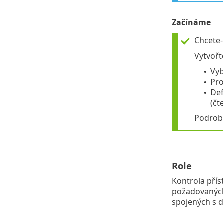
Začínáme
Chcete-
Vytvoř
Vy
•
Pr
•
Def
•
(čt
Podrobn
Role
Kontrola přís
požadovaných 
spojených s d