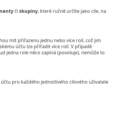
nanty
či
skupiny
, které ručně určíte jako cíle, na
ou mít přiřazenu jednu nebo více rolí, což jim
ému účtu lze přiřadit více rolí. V případě
okud jedna role něco zapíná (povoluje), nemůže to
 účtu pro každého jednotlivého cílového uživatele