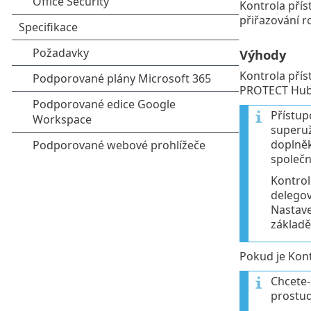
Kontrola přís
přiřazování ro
Výhody
Kontrola přís
PROTECT Hub
Přístup
superuž
doplně
společn
Kontrol
delegov
Nastave
základě
Pokud je Kon
Chcete-
prostud