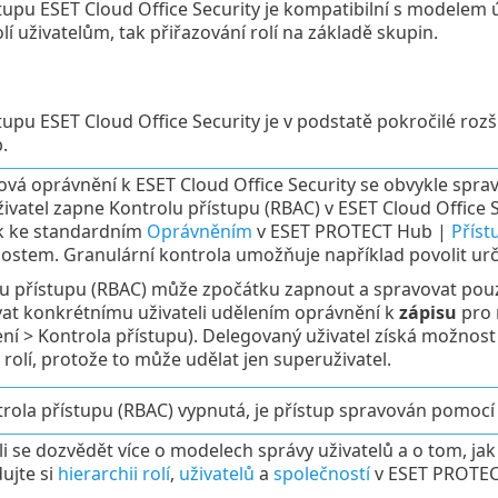
tupu ESET Cloud Office Security je kompatibilní s modelem 
lí uživatelům, tak přiřazování rolí na základě skupin.
tupu ESET Cloud Office Security je v podstatě pokročilé rozší
.
ová oprávnění k ESET Cloud Office Security se obvykle spra
ivatel zapne Kontrolu přístupu (RBAC) v ESET Cloud Office S
k ke standardním
Oprávněním
v ESET PROTECT Hub |
Příst
ostem. Granulární kontrola umožňuje například povolit urči
u přístupu (RBAC) může zpočátku zapnout a spravovat po
at konkrétnímu uživateli udělením oprávnění k
zápisu
pro 
ní > Kontrola přístupu). Delegovaný uživatel získá možnost
 rolí, protože to může udělat jen superuživatel.
trola přístupu (RBAC) vypnutá, je přístup spravován pomoc
li se dozvědět více o modelech správy uživatelů a o tom, ja
ujte si
hierarchii rolí
,
uživatelů
a
společností
v ESET PROTEC