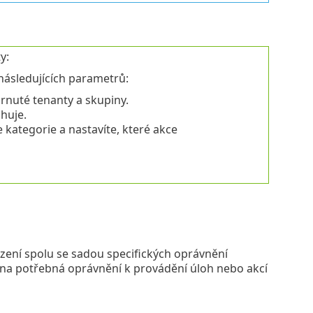
y:
následujících parametrů:
rnuté tenanty a skupiny.
ahuje.
 kategorie a nastavíte, které akce
řazení spolu se sadou specifických oprávnění
chna potřebná oprávnění k provádění úloh nebo akcí