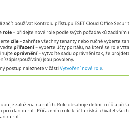
li začít používat Kontrolu přístupu ESET Cloud Office Securit
te
role
– přidejte nové role podle svých požadavků zadáním 
berte
cíle
– zahrňte všechny tenanty nebo ručně vyberte zah
oveďte
přiřazení
– vyberte účty portálu, na které se role vzt
inujte
oprávnění
– vytvořte sadu oprávnění tak, že projdete
ení/zápis/používání) jsou povoleny.
ý postup naleznete v části
Vytvoření nové role
.
tupu je založena na rolích. Role obsahuje definici cílů a při
pro danou roli. Přiřazením role k účtu získá uživatel vše
anou rolí.