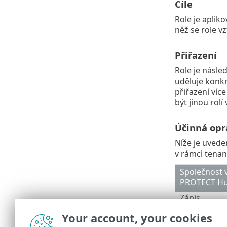
Cíle
Role je aplik
něž se role vz
Přiřazení
Role je násle
uděluje konkr
přiřazení víc
být jinou rolí
Účinná opr
Níže je uvede
v rámci tenan
Společnost 
PROTECT H
Zápis
Zápis
Your account, your cookies
Zápis