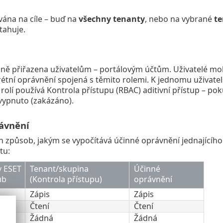
ována na cíle – buď na
všechny tenanty
, nebo na vybrané
te
tahuje.
dně přiřazena uživatelům – portálovým účtům. Uživatelé moh
étní oprávnění spojená s těmito rolemi. K jednomu uživatelsk
e rolí používá Kontrola přístupu (RBAC) aditivní přístup – p
 vypnuto (zakázáno).
ávnění
n způsob, jakým se vypočítává účinné oprávnění jednajícího
tu:
v ESET
Tenant/skupina
Účinné
ub
(Kontrola přístupu)
oprávnění
Zápis
Zápis
Čtení
Čtení
Žádná
Žádná