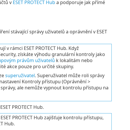
účtů v
ESET PROTECT Hub
a podporuje jak přímé
ření stávající správy uživatelů a oprávnění v ESET
vují v rámci ESET PROTECT Hub. Když
ecurity, získáte výhodu granulární kontroly jako
upovým právům uživatelů
k lokalitám nebo
té akce pouze pro určité skupiny.
uze
superuživatel
. Superuživatel může roli správy
nastavení Kontroly přístupu (Oprávnění >
 správy, ale nemůže vypnout kontrolu přístupu na
í ESET PROTECT Hub.
k ESET PROTECT Hub zajišťuje kontrolu přístupu,
T Hub.