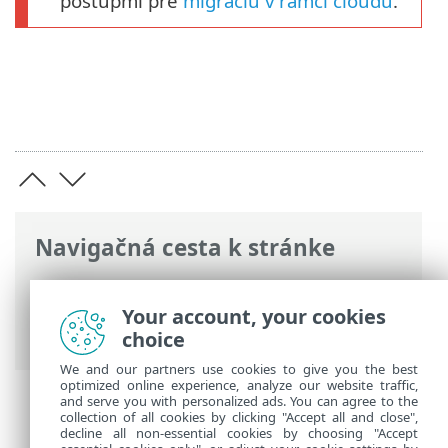
postupmi pre
migráciu v rámci cloudu
.
Navigačná cesta k stránke
ESET Online pomocník
>
ESET Business
Account
>
Používanie portálu ESET
Your account, your cookies
Business Account
> ESET PROTECT
choice
We and our partners use cookies to give you the best
optimized online experience, analyze our website traffic,
and serve you with personalized ads. You can agree to the
collection of all cookies by clicking "Accept all and close",
decline all non-essential cookies by choosing "Accept