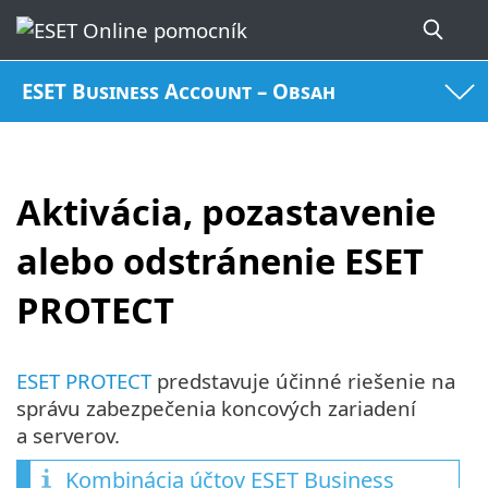
ESET Business Account – Obsah
Aktivácia, pozastavenie
alebo odstránenie ESET
PROTECT
ESET PROTECT
predstavuje účinné riešenie na
správu zabezpečenia koncových zariadení
a serverov.
Kombinácia účtov
ESET Business