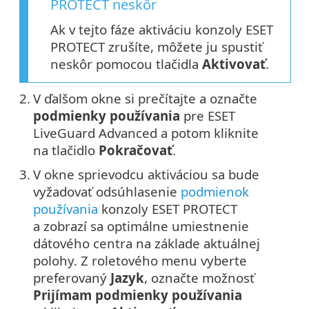
PROTECT neskôr
Ak v tejto fáze aktiváciu konzoly ESET
PROTECT zrušíte, môžete ju spustiť
neskôr pomocou tlačidla
Aktivovať
.
2.
V ďalšom okne si prečítajte a označte
podmienky používania
pre ESET
LiveGuard Advanced a potom kliknite
na tlačidlo
Pokračovať
.
3.
V okne sprievodcu aktiváciou sa bude
vyžadovať odsúhlasenie
podmienok
používania
konzoly ESET PROTECT
a zobrazí sa optimálne umiestnenie
dátového centra na základe aktuálnej
polohy. Z roletového menu vyberte
preferovaný
Jazyk
, označte možnosť
Prijímam podmienky používania