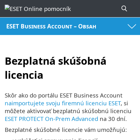
ESET Business Account – Obsah
Bezplatná skúšobná
licencia
Skôr ako do portálu ESET Business Account
naimportujete svoju firemnú licenciu ESET
, si
môžete aktivovať bezplatnú skúšobnú licenciu
ESET PROTECT On-Prem Advanced
na 30 dní.
Bezplatné skúšobné licencie vám umožňujú: