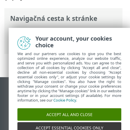
Navigačná cesta k stránke
ESET Online pomocník
>
ESET Business
Account
>
Začíname
>
Licencie
>
Your account, your cookies
Bezplatná skúšobná licencia
choice
We and our partners use cookies to give you the best
optimized online experience, analyze our website traffic,
and serve you with personalized ads. You can agree to the
collection of all cookies by clicking "Accept all and close",
decline all non-essential cookies by choosing "Accept
essential cookies only", or adjust your cookie settings by
clicking "Manage cookies". You also have the right to
withdraw your consent or change your cookie preferences
Zobraziť stránku ako na počítači
anytime by clicking the "Manage cookies" link in our website
footer or in your account settings (if available). For more
End of Life
information, see our
Cookie Policy
.
Databáza znalostí ESET
ESET Fórum
ACCEPT ALL AND CLOSE
ESET Status Portal
Technická podpora
ACCEPT ESSENTIAL COOKIES ONLY