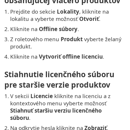
obsahujúcej viacero produktov
1.
Prejdite do sekcie
Lokality
, kliknite na
lokalitu a vyberte možnosť
Otvoriť
.
2.
Kliknite na
Offline súbory
.
3.
Z roletového menu
Produkt
vyberte želaný
produkt.
4.
Kliknite na
Vytvoriť offline licenciu
.
Stiahnutie licenčného súboru
pre staršie verzie produktov
1.
V sekcii
Licencie
kliknite na licenciu a z
kontextového menu vyberte možnosť
Stiahnuť staršiu verziu licenčného
súboru
.
2.
Na odkrytie hesla kliknite na
Zobraziť
.