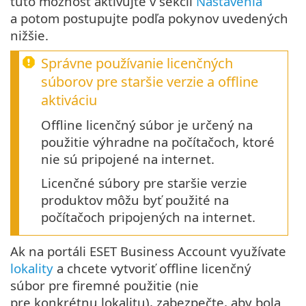
túto možnosť aktivujte v sekcii
Nastavenia
a potom postupujte podľa pokynov uvedených
nižšie.
Správne používanie licenčných
súborov pre staršie verzie a offline
aktiváciu
Offline licenčný súbor je určený na
použitie výhradne na počítačoch, ktoré
nie sú pripojené na internet.
Licenčné súbory pre staršie verzie
produktov môžu byť použité na
počítačoch pripojených na internet.
Ak na portáli ESET Business Account využívate
lokality
a chcete vytvoriť offline licenčný
súbor pre firemné použitie (nie
pre konkrétnu lokalitu), zabezpečte, aby bola