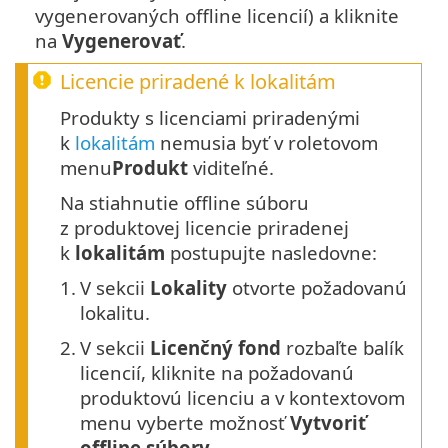
vygenerovaných offline licencií) a kliknite
na
Vygenerovať
.
Licencie priradené k lokalitám
Produkty s licenciami priradenými
k
lokalitám
nemusia byť v roletovom
menu
Produkt
viditeľné.
Na stiahnutie offline súboru
z produktovej licencie priradenej
k
lokalitám
postupujte nasledovne:
1.
V sekcii
Lokality
otvorte požadovanú
lokalitu.
2.
V sekcii
Licenčný fond
rozbaľte balík
licencií, kliknite na požadovanú
produktovú licenciu a v kontextovom
menu vyberte možnosť
Vytvoriť
offline súbory
.