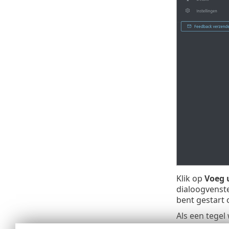
Klik op
Voeg u
dialoogvenst
bent gestart 
Als een tegel
worden uitge