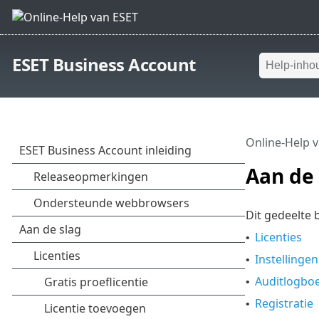
ESET Business Account
Online-Help 
Aan de 
Dit gedeelte
Licenties
•
Instellingen
•
Auditlogbo
•
Registratie
•