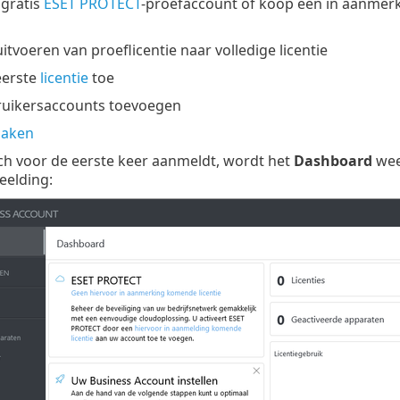
gratis
ESET PROTECT
-proefaccount of koop een in aanmerki
tvoeren van proeflicentie naar volledige licentie
eerste
licentie
toe
ruikersaccounts toevoegen
maken
ch voor de eerste keer aanmeldt, wordt het
Dashboard
wee
eelding: