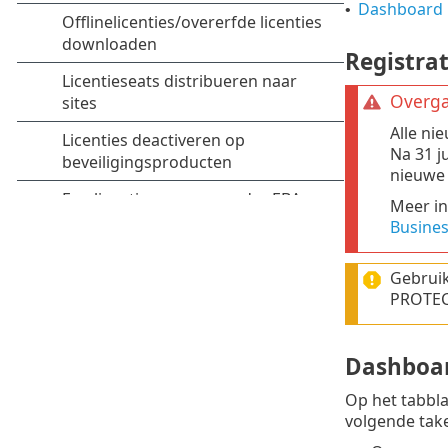
Dashboard 
•
Registrat
Overga
Alle ni
Na 31 j
nieuwe 
Meer in
Busines
Gebruik
PROTECT
Dashboar
Op het tabbl
volgende take