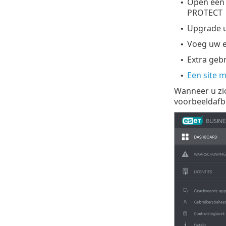
Open een 
•
PROTECT
Upgrade ui
•
Voeg uw 
•
Extra geb
•
Een site 
•
Wanneer u zi
voorbeeldafb