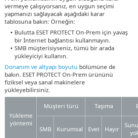
vermeye çalışıyorsanız, en uygun seçimi
yapmanızı sağlayacak aşağıdaki karar
tablosuna bakın: Örneğin:
Bulutta ESET PROTECT On-Prem için yavaş
•
bir İnternet bağlantısı kullanmayın.
SMB müşterisiyseniz, tümü bir arada
•
yükleyiciyi kullanın.
Donanım ve altyapı boyutu
bölümüne de
bakın. ESET PROTECT On-Prem ürününü
fiziksel veya sanal makinelere
yükleyebilirsiniz.
Müşteri türü
Taşıma
Yükleme
yöntemi
Sun
SMB
Kurumsal
Evet
Hayır
yo