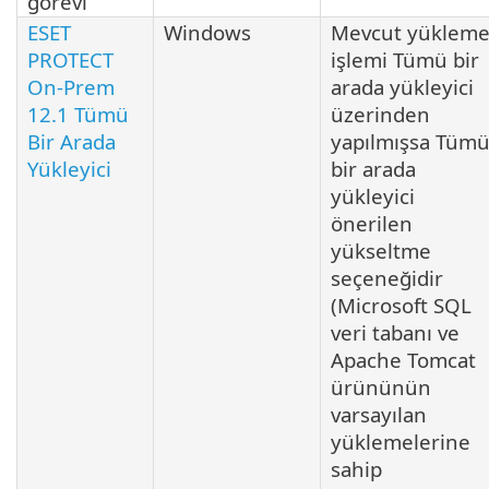
görevi
ESET
Windows
Mevcut yüklem
PROTECT
işlemi Tümü bir
On-Prem
arada yükleyici
12.1 Tümü
üzerinden
Bir Arada
yapılmışsa Tüm
Yükleyici
bir arada
yükleyici
önerilen
yükseltme
seçeneğidir
(Microsoft SQL
veri tabanı ve
Apache Tomcat
ürününün
varsayılan
yüklemelerine
sahip