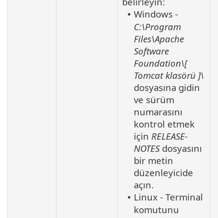
belirleyin:
Windows -
•
C:\Program
Files\Apache
Software
Foundation\[
Tomcat
klasörü
]\
dosyasına gidin
ve sürüm
numarasını
kontrol etmek
için
RELEASE-
NOTES
dosyasını
bir metin
düzenleyicide
açın.
Linux - Terminal
•
komutunu