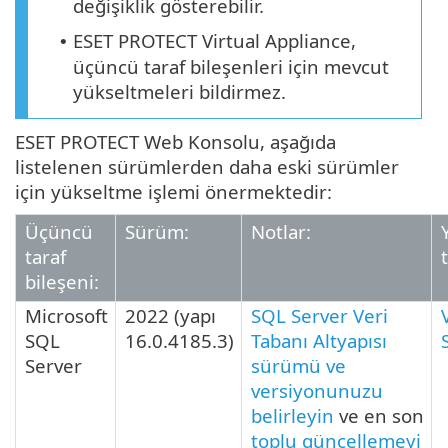
değişiklik gösterebilir.
ESET PROTECT Virtual Appliance,
•
üçüncü taraf bileşenleri için mevcut
yükseltmeleri bildirmez.
ESET PROTECT Web Konsolu, aşağıda
listelenen sürümlerden daha eski sürümler
için yükseltme işlemi önermektedir:
Üçüncü
Sürüm:
Notlar:
taraf
bileşeni:
Microsoft
2022
(yapı
SQL Server Veri
SQL
16.0.4185.3
)
Tabanı Altyapısı
Server
sürümü ve
versiyonunuzu
belirleyin
ve en son
toplu güncellemeyi