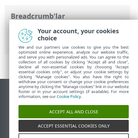
Breadcrumb'lar
ESET Online Yardım
>
ESET PROTECT On-
Your account, your cookies
Prem
>
Yükle
> ESET PROTECT On-Prem
choice
için çevrimdışı yükleme senaryosu
We and our partners use cookies to give you the best
optimized online experience, analyze our website traffic,
and serve you with personalized ads. You can agree to the
collection of all cookies by clicking "Accept all and close",
decline all non-essential cookies by choosing "Accept
essential cookies only", or adjust your cookie settings by
clicking "Manage cookies". You also have the right to
withdraw your consent or change your cookie preferences
anytime by clicking the "Manage cookies" link in our website
Masaüstü sitesini görüntüle
footer or in your account settings (if available). For more
information, see our
Cookie Policy
.
End of Life
ESET Bilgi Bankası
ACCEPT ALL AND CLOSE
ESET Forumu
ESET Status Portal
ACCEPT ESSENTIAL COOKIES ONLY
Bölgesel destek