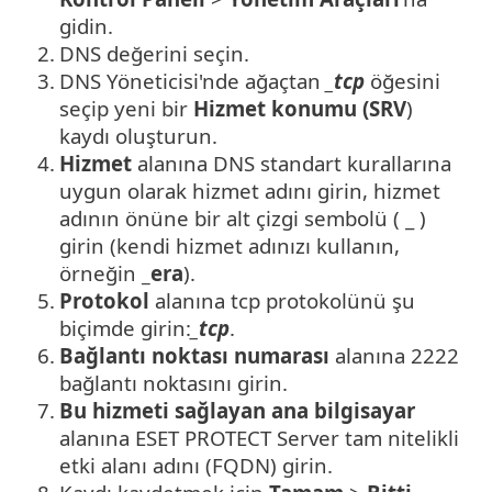
gidin.
2.
DNS değerini seçin.
3.
DNS Yöneticisi'nde ağaçtan
_tcp
öğesini
seçip yeni bir
Hizmet konumu (SRV
)
kaydı oluşturun.
4.
Hizmet
alanına DNS standart kurallarına
uygun olarak hizmet adını girin, hizmet
adının önüne bir alt çizgi sembolü ( _ )
girin (kendi hizmet adınızı kullanın,
örneğin
_era
).
5.
Protokol
alanına tcp protokolünü şu
biçimde girin:
_tcp
.
6.
Bağlantı noktası numarası
alanına 2222
bağlantı noktasını girin.
7.
Bu hizmeti sağlayan ana bilgisayar
alanına ESET PROTECT Server tam nitelikli
etki alanı adını (FQDN) girin.