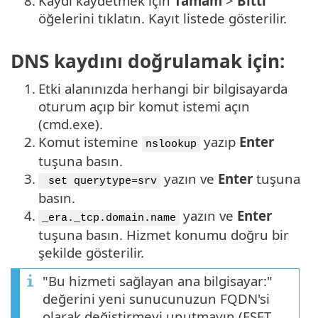
8.
Kaydı kaydetmek için
Tamam
>
Bitti
öğelerini tıklatın. Kayıt listede gösterilir.
DNS kaydını doğrulamak için:
1.
Etki alanınızda herhangi bir bilgisayarda
oturum açıp bir komut istemi açın
(cmd.exe).
2.
Komut istemine
yazıp
Enter
nslookup
tuşuna basın.
3.
yazın ve
Enter
tuşuna
set querytype=srv
basın.
4.
yazın ve
Enter
_era._tcp.domain.name
tuşuna basın. Hizmet konumu doğru bir
şekilde gösterilir.
"Bu hizmeti sağlayan ana bilgisayar:"
değerini yeni sunucunuzun FQDN'si
olarak değiştirmeyi unutmayın (ESET