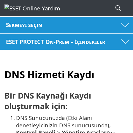
Sekmeyi seçin
ESET PROTECT On-Prem – İçindekiler
DNS Hizmeti Kaydı
Bir DNS Kaynağı Kaydı
oluşturmak için:
1.
DNS Sunucunuzda (Etki Alanı
denetleyicinizin DNS sunucusunda),
Kontrol Paneli
>
Yönetim Araçları
'na