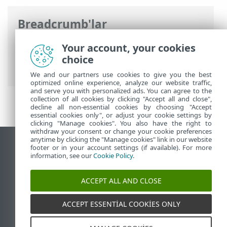
Breadcrumb'lar
ESET Online Yardım
>
ESET PROTECT On-
Your account, your cookies
Prem
>
Özellikler
> Desteklenen Apache
choice
Tomcat ve Java sürümleri
We and our partners use cookies to give you the best
optimized online experience, analyze our website traffic,
and serve you with personalized ads. You can agree to the
collection of all cookies by clicking "Accept all and close",
decline all non-essential cookies by choosing "Accept
essential cookies only", or adjust your cookie settings by
clicking "Manage cookies". You also have the right to
withdraw your consent or change your cookie preferences
anytime by clicking the "Manage cookies" link in our website
Masaüstü sitesini görüntüle
footer or in your account settings (if available). For more
information, see our
Cookie Policy
.
End of Life
ESET Bilgi Bankası
ACCEPT ALL AND CLOSE
ESET Forumu
ESET Status Portal
ACCEPT ESSENTIAL COOKIES ONLY
Bölgesel destek