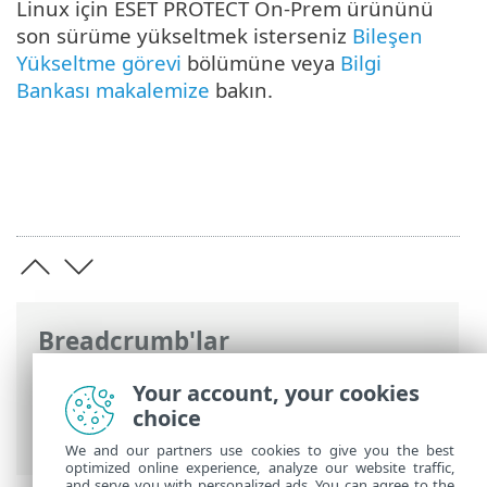
Linux için ESET PROTECT On-Prem ürününü
son sürüme yükseltmek isterseniz
Bileşen
Yükseltme görevi
bölümüne veya
Bilgi
Bankası makalemize
bakın.
Breadcrumb'lar
ESET Online Yardım
>
ESET PROTECT On-
Your account, your cookies
Prem
>
Yükle
> Linux'te bileşen
choice
yüklemesi
We and our partners use cookies to give you the best
optimized online experience, analyze our website traffic,
and serve you with personalized ads. You can agree to the