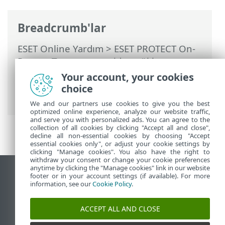
Breadcrumb'lar
ESET Online Yardım
>
ESET PROTECT On-
Prem
>
Taşıma ve yeniden yükleme
>
Taşıma işleminden sonra ESET PROTECT
Your account, your cookies
Server IP adresini veya ana bilgisayar
choice
adını değiştirme
We and our partners use cookies to give you the best
optimized online experience, analyze our website traffic,
and serve you with personalized ads. You can agree to the
collection of all cookies by clicking "Accept all and close",
decline all non-essential cookies by choosing "Accept
essential cookies only", or adjust your cookie settings by
clicking "Manage cookies". You also have the right to
withdraw your consent or change your cookie preferences
anytime by clicking the "Manage cookies" link in our website
Masaüstü sitesini görüntüle
footer or in your account settings (if available). For more
information, see our
Cookie Policy
.
End of Life
ESET Bilgi Bankası
ACCEPT ALL AND CLOSE
ESET Forumu