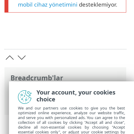
mobil cihaz yönetimini
desteklemiyor.
Breadcrumb'lar
ESET Online Yardım
>
ESET PROTECT On-
Your account, your cookies
Prem
>
Yükle
> Windows'ta Tümü bir
choice
arada yükleme
We and our partners use cookies to give you the best
optimized online experience, analyze our website traffic,
and serve you with personalized ads. You can agree to the
collection of all cookies by clicking "Accept all and close",
decline all non-essential cookies by choosing "Accept
essential cookies only", or adjust your cookie settings by