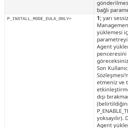
gönderilmesi
bağlı parame
1
; yarı sessi
P_INSTALL_MODE_EULA_ONLY=
Managemen
yüklemesi iç
parametreyi 
Agent yükl
penceresini
göreceksini
Son Kullanıc
Sözleşmesi'n
etmeniz ve t
etkinleştir
dışı bırakma
(belirtildiği
P_ENABLE_T
yoksayılır). 
Agent yükl