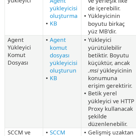
yükleyici
Agent
ve yerleşik ilke
yükleyicisi
de içerebilir.
oluşturma
Yükleyicinin
•
KB
boyutu birkaç
•
yüz MB'dir.
Agent
Agent
Yükleyici
•
•
Yükleyici
komut
yürütülebilir
Komut
dosyası
betiktir. Boyutu
Dosyası
yükleyicisi
küçüktür, ancak
oluşturun
.msi
yükleyicinin
KB
konumuna
•
erişim gerektirir.
Betik yerel
•
yükleyici ve HTTP
Proxy kullanacak
şekilde
düzenlenebilir.
SCCM ve
SCCM
Gelişmiş uzaktan
•
•