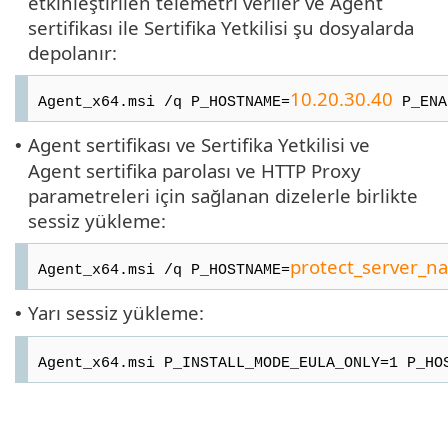
etkinleştirilen telemetri veriler ve Agent
sertifikası ile Sertifika Yetkilisi şu dosyalarda
depolanır:
10.20.30.40
Agent_x64.msi /q P_HOSTNAME=
P_ENA
Agent sertifikası ve Sertifika Yetkilisi ve
•
Agent sertifika parolası ve HTTP Proxy
parametreleri için sağlanan dizelerle birlikte
sessiz yükleme:
protect_server_n
Agent_x64.msi /q P_HOSTNAME=
Yarı sessiz yükleme:
•
Agent_x64.msi P_INSTALL_MODE_EULA_ONLY=1 P_HO