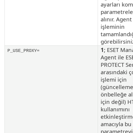
ayarları kom
parametrele
alınır. Agen
işleminin
tamamlandığ
görebilirsini
1
; ESET Ma
P_USE_PROXY=
Agent ile ES
PROTECT Se
arasındaki 
işlemi için
(güncelleme
önbelleğe a
için değil) 
kullanımını
etkinleştir
amacıyla bu
parametreyi