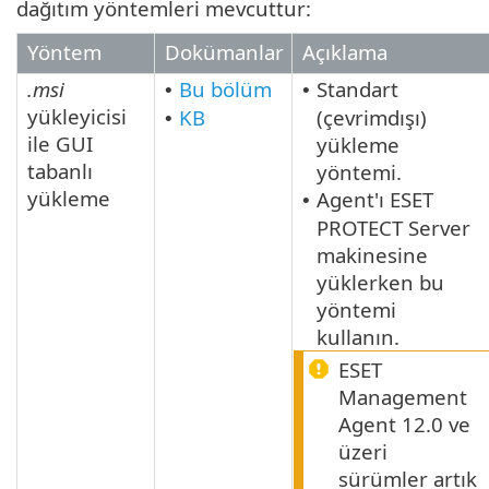
dağıtım yöntemleri mevcuttur:
Yöntem
Dokümanlar
Açıklama
.msi
Bu bölüm
Standart
•
•
yükleyicisi
KB
(çevrimdışı)
•
ile GUI
yükleme
tabanlı
yöntemi.
yükleme
Agent'ı ESET
•
PROTECT Server
makinesine
yüklerken bu
yöntemi
kullanın.
ESET
Management
Agent 12.0 ve
üzeri
sürümler artık