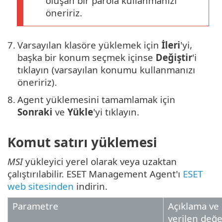
oluşan bir parola kullanmanızı
öneririz.
7.
Varsayılan klasöre yüklemek için
İleri
'yi,
başka bir konum seçmek içinse
Değiştir
'i
tıklayın (varsayılan konumu kullanmanızı
öneririz).
8.
Agent yüklemesini tamamlamak için
Sonraki
ve
Yükle
'yi tıklayın.
Komut satırı yüklemesi
MSI
yükleyici yerel olarak veya uzaktan
çalıştırılabilir. ESET Management Agent'ı
ESET
web sitesinden
indirin.
Parametre
Açıklama ve 
verilen değe