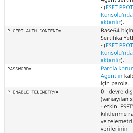
- (
ESET PRO
Konsolu'nda
aktarılır
).
Base64 biçi
P_CERT_AUTH_CONTENT=
Sertifika Yetk
- (
ESET PRO
Konsolu'nda
aktarılır
).
Parola korum
PASSWORD=
Agent'ın
kald
için parola.
0
- devre dış
P_ENABLE_TELEMETRY=
(varsayılan 
- etkin. ESET
kilitlenme r
ve telemetri
verilerinin