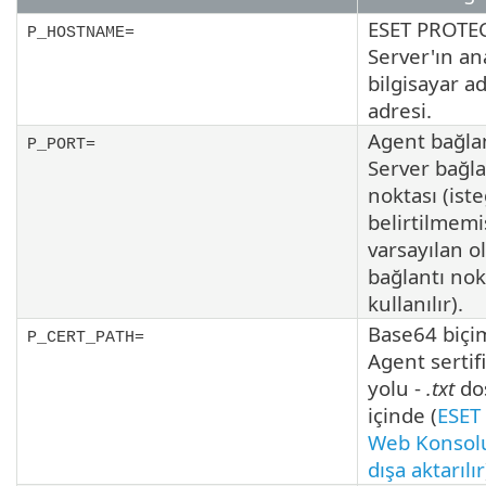
ESET PROTE
P_HOSTNAME=
Server'ın an
bilgisayar ad
adresi.
Agent bağlan
P_PORT=
Server bağla
noktası (iste
belirtilmemi
varsayılan o
bağlantı nok
kullanılır).
Base64 biçi
P_CERT_PATH=
Agent sertif
yolu -
.txt
do
içinde (
ESET
Web Konsol
dışa aktarılır