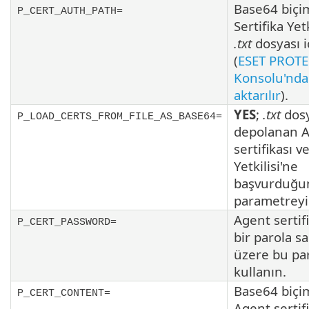
Base64 biçi
P_CERT_AUTH_PATH=
Sertifika Yetk
.txt
dosyası i
(
ESET PROT
Konsolu'nda
aktarılır
).
YES
;
.txt
dosy
P_LOAD_CERTS_FROM_FILE_AS_BASE64=
depolanan 
sertifikası v
Yetkilisi'ne
başvurduğu
parametreyi 
Agent sertifi
P_CERT_PASSWORD=
bir parola s
üzere bu pa
kullanın.
Base64 biçi
P_CERT_CONTENT=
Agent sertifi