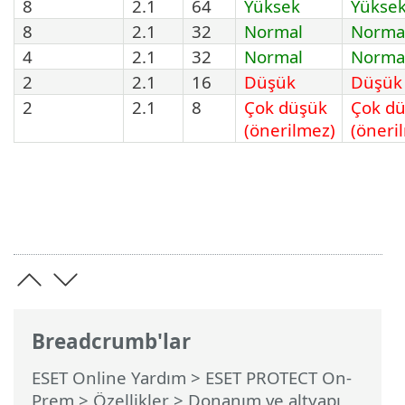
8
2.1
64
Yüksek
Yükse
8
2.1
32
Normal
Norma
4
2.1
32
Normal
Norma
2
2.1
16
Düşük
Düşük
2
2.1
8
Çok düşük
Çok d
(önerilmez)
(öneri
Breadcrumb'lar
ESET Online Yardım
>
ESET PROTECT On-
Prem
>
Özellikler
> Donanım ve altyapı