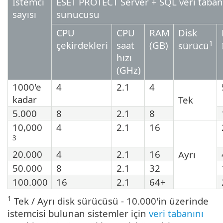
İstemci
ESET PROTECT Server + SQL veri taban
sayısı
sunucusu
CPU
CPU
RAM
Disk
çekirdekleri
saat
(GB)
1
sürücü
hızı
(GHz)
1000'e
4
2.1
4
kadar
Tek
5.000
8
2.1
8
10,000
4
2.1
16
3
20.000
4
2.1
16
Ayrı
50.000
8
2.1
32
100.000
16
2.1
64+
1
Tek / Ayrı disk sürücüsü - 10.000'in üzerinde
istemcisi bulunan sistemler için
veri tabanını