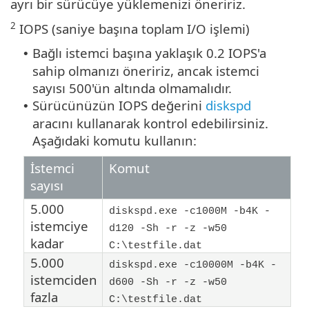
ayrı bir sürücüye yüklemenizi öneririz.
2
IOPS (saniye başına toplam I/O işlemi)
Bağlı istemci başına yaklaşık 0.2 IOPS'a
•
sahip olmanızı öneririz, ancak istemci
sayısı 500'ün altında olmamalıdır.
Sürücünüzün IOPS değerini
diskspd
•
aracını kullanarak kontrol edebilirsiniz.
Aşağıdaki komutu kullanın:
İstemci
Komut
sayısı
5.000
diskspd.exe -c1000M -b4K -
istemciye
d120 -Sh -r -z -w50
kadar
C:\testfile.dat
5.000
diskspd.exe -c10000M -b4K -
istemciden
d600 -Sh -r -z -w50
fazla
C:\testfile.dat