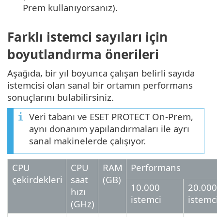
Prem kullanıyorsanız).
Farklı istemci sayıları için
boyutlandırma önerileri
Aşağıda, bir yıl boyunca çalışan belirli sayıda
istemcisi olan sanal bir ortamın performans
sonuçlarını bulabilirsiniz.
Veri tabanı ve ESET PROTECT On-Prem,
aynı donanım yapılandırmaları ile ayrı
sanal makinelerde çalışıyor.
CPU
CPU
RAM
Performans
çekirdekleri
saat
(GB)
10.000
20.000
hızı
istemci
istemc
(GHz)