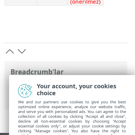
(önerilmez)
Breadcrumb'lar
ESET Online Yardım
>
ESET PROTECT On-
Your account, your cookies
Prem
>
Özellikler
>
Donanım ve altyapı
choice
boyutu
> 10.000 istemci için dağıtım
We and our partners use cookies to give you the best
optimized online experience, analyze our website traffic,
and serve you with personalized ads. You can agree to the
collection of all cookies by clicking "Accept all and close",
decline all non-essential cookies by choosing "Accept
essential cookies only", or adjust your cookie settings by
clicking "Manage cookies". You also have the right to