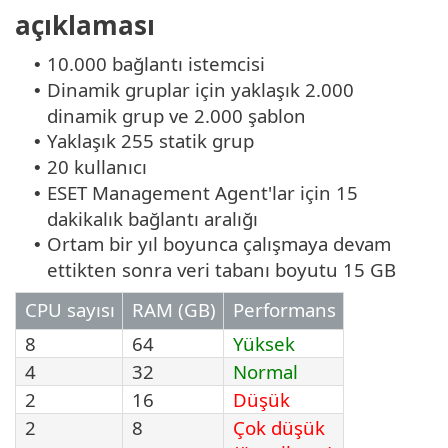
açıklaması
10.000 bağlantı istemcisi
•
Dinamik gruplar için yaklaşık 2.000
•
dinamik grup ve 2.000 şablon
Yaklaşık 255 statik grup
•
20 kullanıcı
•
ESET Management Agent'lar için 15
•
dakikalık bağlantı aralığı
Ortam bir yıl boyunca çalışmaya devam
•
ettikten sonra veri tabanı boyutu 15 GB
CPU sayısı
RAM (GB)
Performans
8
64
Yüksek
4
32
Normal
2
16
Düşük
2
8
Çok düşük