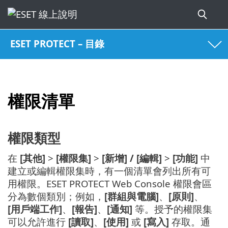
ESET PROTECT – 目錄
權限清單
權限類型
在
[其他]
>
[權限集]
>
[新增] / [編輯]
>
[功能]
中
建立或編輯權限集時，有一個清單會列出所有可
用權限。ESET PROTECT Web Console 權限會區
分為數個類別；例如，
[群組與電腦]
、
[原則]
、
[用戶端工作]
、
[報告]
、
[通知]
等。授予的權限集
可以允許進行
[讀取]
、
[使用]
或
[寫入]
存取。通