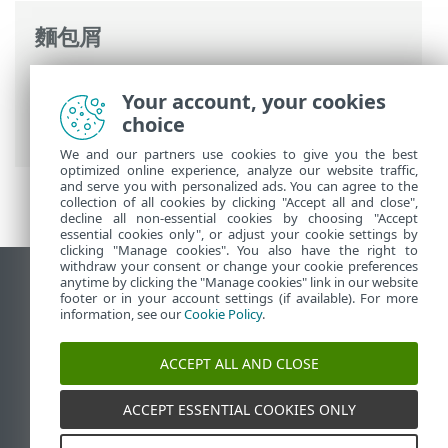
麵包屑
ESET 線上說明
>
ESET PROTECT
>
使用
Your account, your cookies
ESET PROTECT
>
ESET PROTECT 主功能表
>
choice
其他
>
存取權限
>
權限集
> 權限清單
We and our partners use cookies to give you the best
optimized online experience, analyze our website traffic,
and serve you with personalized ads. You can agree to the
collection of all cookies by clicking "Accept all and close",
decline all non-essential cookies by choosing "Accept
essential cookies only", or adjust your cookie settings by
clicking "Manage cookies". You also have the right to
withdraw your consent or change your cookie preferences
anytime by clicking the "Manage cookies" link in our website
檢視桌面網站
footer or in your account settings (if available). For more
End of Life
information, see our
Cookie Policy
.
ESET 知識庫
ACCEPT ALL AND CLOSE
ESET 論壇
ESET Status Portal
ACCEPT ESSENTIAL COOKIES ONLY
地區設定