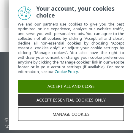
ESET 線上說明
>
ESET PROTECT
>
使用
Your account, your cookies
ESET PROTECT
>
ESET PROTECT 主功能表
>
choice
其他
>
存取權限
> 權限集
We and our partners use cookies to give you the best
optimized online experience, analyze our website traffic,
and serve you with personalized ads. You can agree to the
collection of all cookies by clicking "Accept all and close",
decline all non-essential cookies by choosing "Accept
essential cookies only", or adjust your cookie settings by
clicking "Manage cookies". You also have the right to
withdraw your consent or change your cookie preferences
anytime by clicking the "Manage cookies" link in our website
檢視桌面網站
footer or in your account settings (if available). For more
End of Life
information, see our
Cookie Policy
.
ESET 知識庫
ACCEPT ALL AND CLOSE
ESET 論壇
ESET Status Portal
ACCEPT ESSENTIAL COOKIES ONLY
地區設定
MANAGE COOKIES
© 1992 - 2026 ESET, spol. s
管理 Cookie
r.o. - 保留所有權利。
Cookie 原則