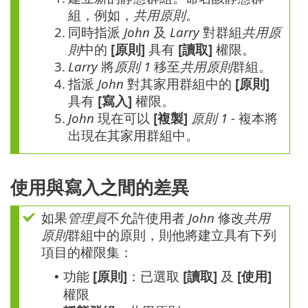
組，例如，
共用原則
。
2.
同時指派
John
及
Larry
對群組
共用原
則
中的
[原則]
具有
[讀取]
權限。
3.
Larry
將
原則 1
移至
共用原則
群組。
4.
指派
John
對其家用群組中的
[原則]
具有
[寫入]
權限。
5.
John
現在可以
[複製]
原則 1 -
複本將
出現在其家用群組中。
使用與寫入之間的差異
如果
管理員
不允許使用者
John
修改
共用
原則
群組中的原則，則他將建立具有下列
項目的權限集：
功能
[原則]
：已選取
[讀取]
及
[使用]
•
權限