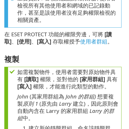
檢視所有其他使用者和網域的已記錄動
作，甚至是該使用者沒有足夠權限檢視的
相關資產。
在 ESET PROTECT 功能的權限旁邊，可將
[讀
取]
、
[使用]
、
[寫入]
存取權授予
使用者群組
。
複製
如需複製物件，使用者需要對原始物件具
有
[讀取]
權限，並對他的
[家用群組]
具有
[寫入]
權限，才能進行此類型的動作。
John
(其家用群組為
John 的群組)
想要複
製
原則 1
(原先由
Larry
建立)，因此原則會
自動內含在 Larry 的家用群組
Larry 的群
組
中。
1.
建立新的靜態群組。命名該靜態群