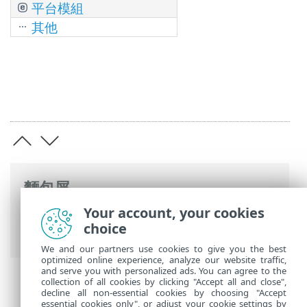
平台模組
其他
麵包屑
Your account, your cookies
ESET 線上說明
>
ESET PROTECT
>
使用
choice
ESET PROTECT
> ESET PROTECT 主功能表
We and our partners use cookies to give you the best
optimized online experience, analyze our website traffic,
and serve you with personalized ads. You can agree to the
collection of all cookies by clicking "Accept all and close",
decline all non-essential cookies by choosing "Accept
essential cookies only", or adjust your cookie settings by