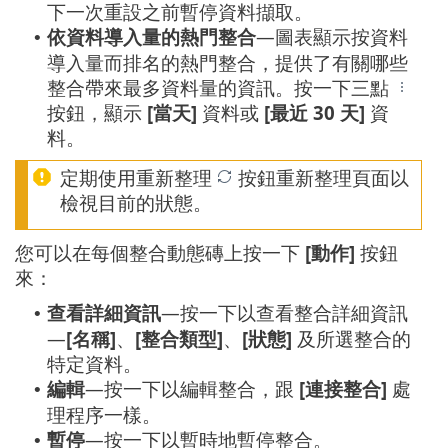
下一次重設之前暫停資料擷取。
依資料導入量的熱門整合
—圖表顯示按資料
•
導入量而排名的熱門整合，提供了有關哪些
整合帶來最多資料量的資訊。按一下三點
按鈕，顯示
[當天]
資料或
[最近 30 天]
資
料。
定期使用重新整理
按鈕重新整理頁面以
檢視目前的狀態。
您可以在每個整合動態磚上按一下
[動作]
按鈕
來：
查看詳細資訊
—按一下以查看整合詳細資訊
•
—
[名稱]
、
[整合類型]
、
[狀態]
及所選整合的
特定資料。
編輯
—按一下以編輯整合，跟
[連接整合]
處
•
理程序一樣。
暫停
—按一下以暫時地暫停整合。
•