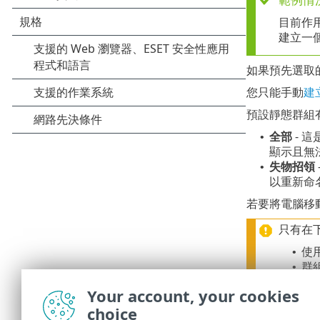
目前作
建立一
如果預先選取
您只能手動
建
預設靜態群組
全部
- 
•
顯示且無
失物招領
•
以重新命
若要將電腦移動
只有在
使
•
群
•
如果靜
Your account, your cookies
濾器按
choice