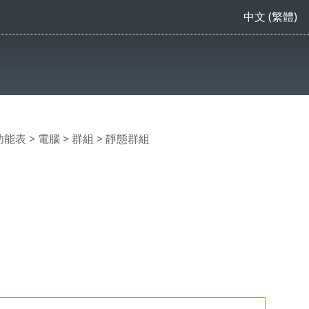
中文 (繁體)
主功能表
>
電腦
>
群組
> 靜態群組