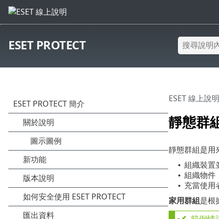
ESET PROTECT
ESET 線上說
靜態群
靜態群組是用
組織裝置
•
組織物件
•
充當使用
•
家用群組
是根
範例情