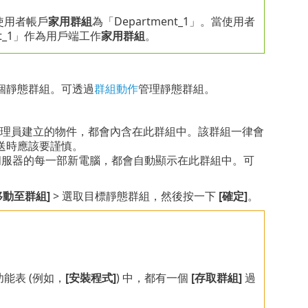
使用者帳戶
家用群組
為「Department_1」。當使用者
nt_1」作為用戶端工作
家用群組
。
個靜態群組。可透過
群組動作
管理靜態群組。
所有由管理員建立的物件，都會內含在此群組中。該群組一律會
送時應該要謹慎。
服器 伺服器的每一部新電腦，都會自動顯示在此群組中。可
移動至群組]
> 選取目標靜態群組，然後按一下
[確定]
。
能表 (例如，
[安裝程式]
) 中，都有一個
[存取群組]
過