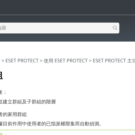
明
>
ESET PROTECT
>
使用 ESET PROTECT
>
ESET PROTECT 
組
來：
並建立群組及子群組的階層
者的家用群組
據目前作用中使用者的已指派權限集而自動偵測。
況：