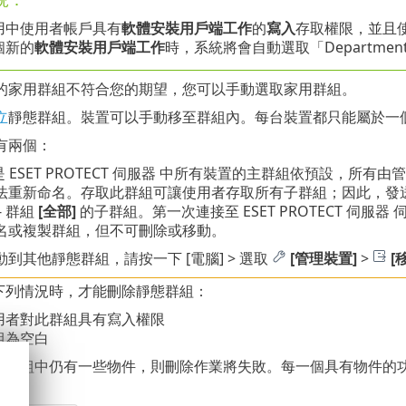
用中使用者帳戶具有
軟體安裝用戶端工作
的
寫入
存取權限，並且
個新的
軟體安裝用戶端工作
時，系統將會自動選取「Departme
的家用群組不符合您的期望，您可以手動選取家用群組。
立
靜態群組。裝置可以手動移至群組內。每台裝置都只能屬於一
有兩個：
這是 ESET PROTECT 伺服器 中所有裝置的主群組依預設，
法重新命名。存取此群組可讓使用者存取所有子群組；因此，發
- 群組
[全部]
的子群組。第一次連接至 ESET PROTECT 伺
名或複製群組，但不可刪除或移動。
到其他靜態群組，請按一下 [電腦] > 選取
[管理裝置]
>
[
下列情況時，才能刪除靜態群組：
用者對此群組具有寫入權限
組為空白
態群組中仍有一些物件，則刪除作業將失敗。每一個具有物件的功
鈕。