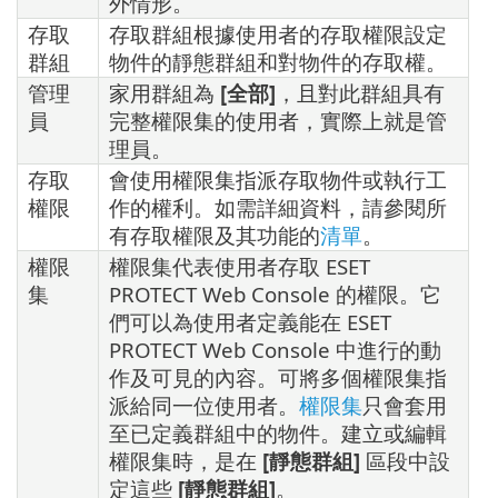
外情形。
存取
存取群組根據使用者的存取權限設定
群組
物件的靜態群組和對物件的存取權。
管理
家用群組為
[全部]
，且對此群組具有
員
完整權限集的使用者，實際上就是管
理員。
存取
會使用權限集指派存取物件或執行工
權限
作的權利。如需詳細資料，請參閱所
有存取權限及其功能的
清單
。
權限
權限集代表使用者存取 ESET
集
PROTECT Web Console 的權限。它
們可以為使用者定義能在 ESET
PROTECT Web Console 中進行的動
作及可見的內容。可將多個權限集指
派給同一位使用者。
權限集
只會套用
至已定義群組中的物件。建立或編輯
權限集時，是在
[靜態群組]
區段中設
定這些
[靜態群組]
。