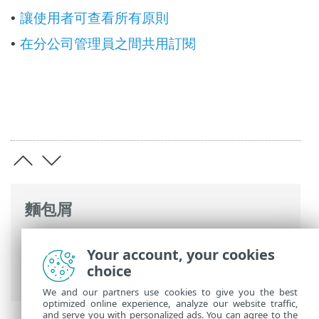
讓使用者可查看所有原則
•
在分公司管理員之間共用訂閱
•
麵包屑
ESET 線上說明
>
ESET PROTECT
>
使用
Your account, your cookies
ESET PROTECT
>
ESET PROTECT 主功能表
>
choice
其他
> 存取權限
We and our partners use cookies to give you the best
optimized online experience, analyze our website traffic,
and serve you with personalized ads. You can agree to the