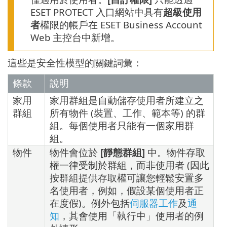
ESET PROTECT 入口網站中具有
超級使用
者
權限的帳戶在 ESET Business Account
Web 主控台中新增。
這些是安全性模型的關鍵詞彙：
條款
說明
家用
家用群組是自動儲存使用者所建立之
群組
所有物件 (裝置、工作、範本等) 的群
組。每個使用者只能有一個家用群
組。
物件
物件會位於
[靜態群組]
中。物件存取
權一律受制於群組，而非使用者 (因此
按群組提供存取權可讓您輕鬆安置多
名使用者，例如，假設某個使用者正
在度假)。例外包括
伺服器工作
及
通
知
，其會使用「執行中」使用者的例