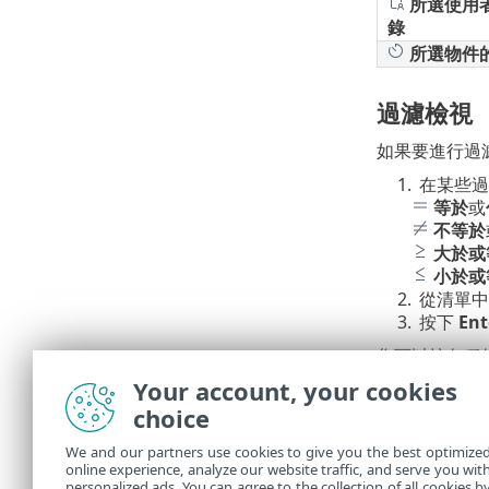
所選使用
錄
所選物件
過濾檢視
如果要進行過
1.
在某些過
等於
或
不等於
大於或
小於或
2.
從清單中
3.
按下
Ent
您可以按各種
Your account, your cookies
<= 發生
-
•
>= 發生
-
choice
•
動作
- 
•
We and our partners use cookies to give you the best optimize
審查網域
•
online experience, analyze our website traffic, and serve you wit
審查使用
•
personalized ads. You can agree to the collection of all cookies b