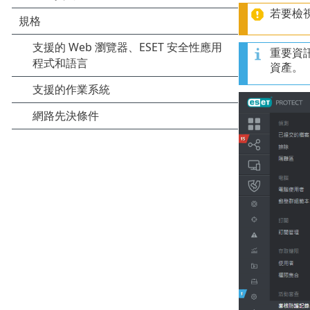
若要檢
重要資
資產。