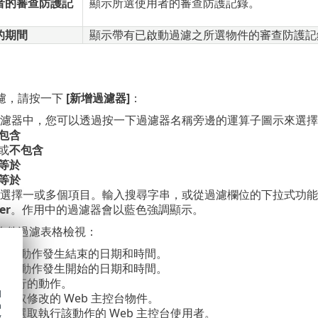
者的審查防護記
顯示所選使用者的審查防護記錄。
的期間
顯示帶有已啟動過濾之所選物件的審查防護記
濾，請按一下
[新增過濾器]
：
濾器中，您可以透過按一下過濾器名稱旁邊的運算子圖示來選擇運
包含
或
不包含
等於
等於
選擇一或多個項目。輸入搜尋字串，或從過濾欄位的下拉式功能
er
。作用中的過濾器會以藍色強調顯示。
條件過濾表格檢視：
 設定動作發生結束的日期和時間。
 設定動作發生開始的日期和時間。
選取執行的動作。
d
- 選取修改的 Web 主控台物件。
h
者
- 選取執行該動作的 Web 主控台使用者。
y