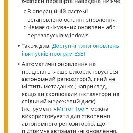
безпеки перевірте наведене нижче.
В операційній системі
o
встановлено останні оновлення.
Немає очікуваних оновлень або
o
перезапусків Windows.
Також див.
Доступні типи оновлень
•
і випусків програм ESET
Автоматичні оновлення не
•
працюють, якщо використовується
автономний репозиторій, який не
містить метаданих (наприклад,
якщо ви скопіювали інсталятори на
спільний мережевий диск).
Інструмент «
Mirror Tool
» можна
використовувати для створення
автономного репозиторію, що
підтримує автоматичні оновлення.