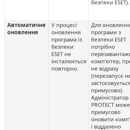
безпеки ESET).
Автоматичне
У процесі
Для оновленн
оновлення
оновлення
програми з
програма із
безпеки ESET
безпеки
потрібно
ESET не
перезавантаж
інсталюється
комп’ютер, пр
повторно.
не відразу
(перезапуск н
застосовуєтьс
примусово).
Адміністратор
PROTECT може
примусово
оновити комп
і віддалено