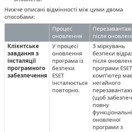
Нижче описані відмінності між цими двома
способами:
Процес
Перезавантаж
оновлення
після оновлен
Клієнтське
У процесі
З міркувань
завдання з
оновлення
безпеки відра
інсталяції
програма із
після оновлен
програмного
безпеки
програми ESET
забезпечення
ESET
комп’ютер ма
інсталюється
негайного
повторно.
перезавантаж
(щоб забезпе
повну
функціональні
оновленої
програми з