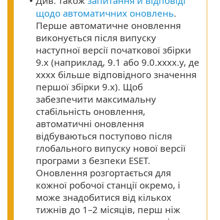
Див. також
запитання й відповіді
•
щодо автоматичних оновлень
.
Перше автоматичне оновлення
виконується після випуску
наступної версії початкової збірки
9.x (наприклад, 9.1 або 9.0.xxxx.y, де
xxxx більше відповідного значення
першої збірки 9.x). Щоб
забезпечити максимальну
стабільність оновлення,
автоматичні оновлення
відбуваються поступово після
глобального випуску нової версії
програми з безпеки ESET.
Оновлення розгортається для
кожної робочої станції окремо, і
може знадобитися від кількох
тижнів до 1–2 місяців, перш ніж