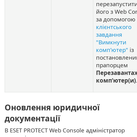
перезапустит
його з Web Co
за допомогою
клієнтського
завдання
"Вимкнути
комп’ютер"
із
постановлени
прапорцем
Перезаванта
комп’ютер(и)
Оновлення юридичної
документації
В ESET PROTECT Web Console адміністратор