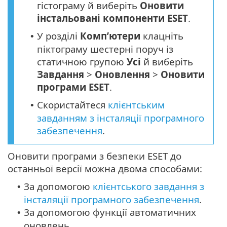
гістограму й виберіть
Оновити
інстальовані компоненти ESET
.
У розділі
Комп’ютери
клацніть
•
піктограму шестерні поруч із
статичною групою
Усі
й виберіть
Завдання
>
Оновлення
>
Оновити
програми ESET
.
Скористайтеся
клієнтським
•
завданням з інсталяції програмного
забезпечення
.
Оновити програми з безпеки ESET до
останньої версії можна двома способами:
За допомогою
клієнтського завдання з
•
інсталяції програмного забезпечення
.
За допомогою функції автоматичних
•
оновлень.