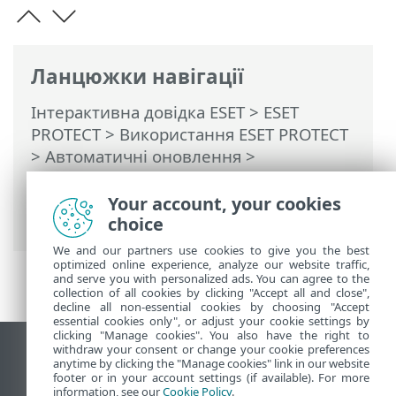
Ланцюжки навігації
Інтерактивна довідка ESET
>
ESET
PROTECT
>
Використання ESET PROTECT
>
Автоматичні оновлення
>
Автоматичне оновлення програм ESET
для захисту
> Налаштування
Your account, your cookies
автоматичних оновлень програм
choice
We and our partners use cookies to give you the best
optimized online experience, analyze our website traffic,
and serve you with personalized ads. You can agree to the
collection of all cookies by clicking "Accept all and close",
decline all non-essential cookies by choosing "Accept
essential cookies only", or adjust your cookie settings by
clicking "Manage cookies". You also have the right to
withdraw your consent or change your cookie preferences
Переглянути повну версію
anytime by clicking the "Manage cookies" link in our website
footer or in your account settings (if available). For more
End of Life
information, see our
Cookie Policy
.