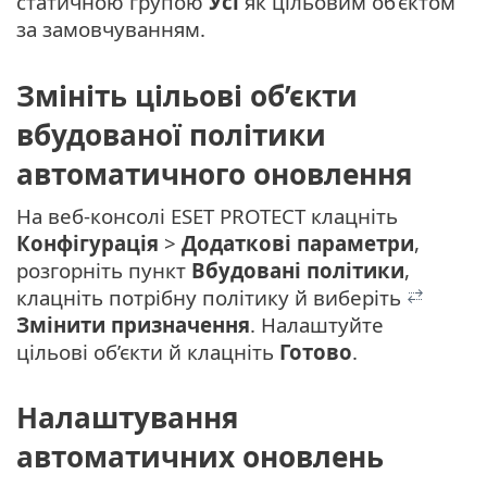
статичною групою
Усі
як цільовим об’єктом
за замовчуванням.
Змініть цільові об’єкти
вбудованої політики
автоматичного оновлення
На веб-консолі ESET PROTECT клацніть
Конфігурація
>
Додаткові параметри
,
розгорніть пункт
Вбудовані політики
,
клацніть потрібну політику й виберіть
Змінити призначення
. Налаштуйте
цільові об’єкти й клацніть
Готово
.
Налаштування
автоматичних оновлень