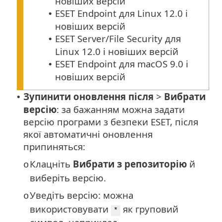
новіших версій
ESET Endpoint для Linux 12.0 і
•
новіших версій
ESET Server/File Security для
•
Linux 12.0 і новіших версій
ESET Endpoint для macOS 9.0 і
•
новіших версій
Зупинити оновлення після
>
Вибрати
•
версію
: за бажанням можна задати
версію програми з безпеки ESET, після
якої автоматичні оновлення
припиняться:
Клацніть
Вибрати з репозиторію
й
o
виберіть версію.
Уведіть версію: можна
o
використовувати
як груповий
*