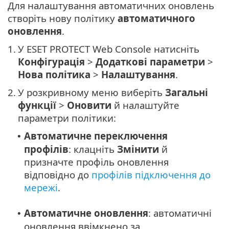
Для налаштування автоматичних оновлень
створіть нову політику
автоматичного
оновлення
.
1.
У ESET PROTECT Web Console натисніть
Конфігурація
>
Додаткові параметри
>
Нова політика
>
Налаштування
.
2.
У розкривному меню виберіть
Загальні
функції
>
Оновити
й налаштуйте
параметри політики:
Автоматичне переключення
•
профілів
: клацніть
Змінити
й
призначте профіль оновлення
відповідно до
профілів підключення до
мережі
.
Автоматичне оновлення
: автоматичні
•
оновлення ввімкнено за