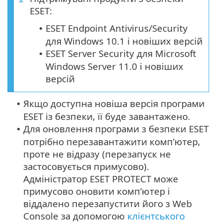
ESET:
ESET Endpoint Antivirus/Security
•
для Windows 10.1 і новіших версій
ESET Server Security для Microsoft
•
Windows Server 11.0 і новіших
версій
Якщо доступна новіша версія програми
•
ESET із безпеки, її буде завантажено.
Для оновлення програми з безпеки ESET
•
потрібно перезавантажити комп’ютер,
проте не відразу (перезапуск не
застосовується примусово).
Адміністратор ESET PROTECT може
примусово оновити комп’ютер і
віддалено перезапустити його з Web
Console за допомогою
клієнтського