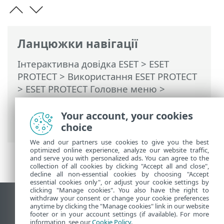
Ланцюжки навігації
Інтерактивна довідка ESET
>
ESET
PROTECT
>
Використання ESET PROTECT
>
ESET PROTECT Головне меню
>
Завдання
>
Завдання клієнта
>
Перевірити наявність оновлень
Your account, your cookies
програми
choice
We and our partners use cookies to give you the best
optimized online experience, analyze our website traffic,
and serve you with personalized ads. You can agree to the
collection of all cookies by clicking "Accept all and close",
decline all non-essential cookies by choosing "Accept
essential cookies only", or adjust your cookie settings by
clicking "Manage cookies". You also have the right to
withdraw your consent or change your cookie preferences
Переглянути повну версію
anytime by clicking the "Manage cookies" link in our website
footer or in your account settings (if available). For more
End of Life
information, see our
Cookie Policy
.