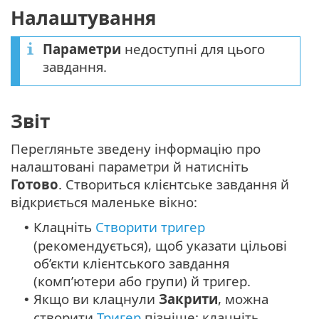
Налаштування
Параметри
недоступні для цього
завдання.
Звіт
Перегляньте зведену інформацію про
налаштовані параметри й натисніть
Готово
. Створиться клієнтське завдання й
відкриється маленьке вікно:
Клацніть
Створити тригер
•
(рекомендується), щоб указати цільові
об’єкти клієнтського завдання
(комп’ютери або групи) й тригер.
Якщо ви клацнули
Закрити
, можна
•
створити
Тригер
пізніше: клацніть