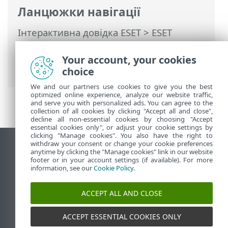
Ланцюжки навігації
Інтерактивна довідка ESET
>
ESET
PROTECT
>
Використання ESET PROTECT
>
ESET PROTECT Головне меню
>
Your account, your cookies
Завдання
> Завдання клієнта
choice
We and our partners use cookies to give you the best
optimized online experience, analyze our website traffic,
and serve you with personalized ads. You can agree to the
collection of all cookies by clicking "Accept all and close",
decline all non-essential cookies by choosing "Accept
essential cookies only", or adjust your cookie settings by
clicking "Manage cookies". You also have the right to
withdraw your consent or change your cookie preferences
Переглянути повну версію
anytime by clicking the "Manage cookies" link in our website
footer or in your account settings (if available). For more
End of Life
information, see our
Cookie Policy
.
База знань ESET
Форум ESET
ACCEPT ALL AND CLOSE
ESET Status Portal
Регіональна підтримка
ACCEPT ESSENTIAL COOKIES ONLY