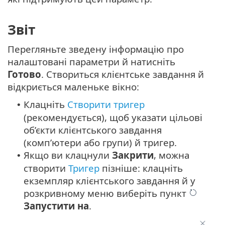
Звіт
Перегляньте зведену інформацію про
налаштовані параметри й натисніть
Готово
. Створиться клієнтське завдання й
відкриється маленьке вікно:
Клацніть
Створити тригер
•
(рекомендується), щоб указати цільові
об’єкти клієнтського завдання
(комп’ютери або групи) й тригер.
Якщо ви клацнули
Закрити
, можна
•
створити
Тригер
пізніше: клацніть
екземпляр клієнтського завдання й у
розкривному меню виберіть пункт
Запустити на
.