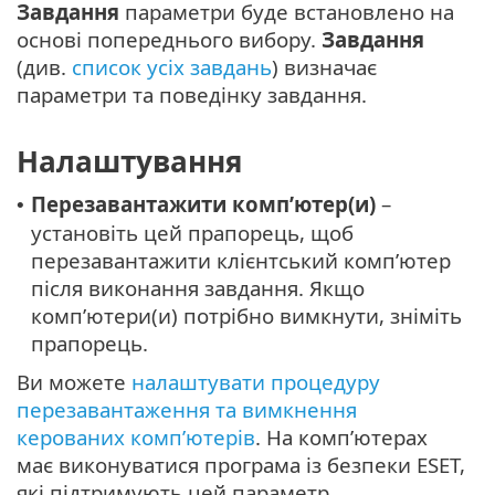
Завдання
параметри буде встановлено на
основі попереднього вибору.
Завдання
(див.
список усіх завдань
) визначає
параметри та поведінку завдання.
Налаштування
Перезавантажити комп’ютер(и)
–
•
установіть цей прапорець, щоб
перезавантажити клієнтський комп’ютер
після виконання завдання. Якщо
комп’ютери(и) потрібно вимкнути, зніміть
прапорець.
Ви можете
налаштувати процедуру
перезавантаження та вимкнення
керованих комп’ютерів
. На комп’ютерах
має виконуватися програма із безпеки ESET,
які підтримують цей параметр.