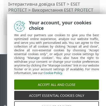
Інтерактивна довідка ESET
>
ESET
PROTECT
>
Використання ESET PROTECT
>
ESET PROTECT Головне меню
>
Завдання
>
Завдання клієнта
>
Your account, your cookies
Вимкнути комп'ютер
choice
We and our partners use cookies to give you the best
optimized online experience, analyze our website traffic,
and serve you with personalized ads. You can agree to the
collection of all cookies by clicking "Accept all and close",
decline all non-essential cookies by choosing "Accept
essential cookies only", or adjust your cookie settings by
clicking "Manage cookies". You also have the right to
withdraw your consent or change your cookie preferences
Переглянути повну версію
anytime by clicking the "Manage cookies" link in our website
footer or in your account settings (if available). For more
End of Life
information, see our
Cookie Policy
.
База знань ESET
Форум ESET
ACCEPT ALL AND CLOSE
ESET Status Portal
Регіональна підтримка
ACCEPT ESSENTIAL COOKIES ONLY