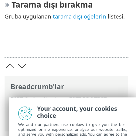
Tarama dışı bırakma
Gruba uygulanan
tarama dışı öğelerin
listesi.
Breadcrumb'lar
ESET Online Yardım
>
ESET PROTECT
>
ESET PROTECT Ürününü Kullanma
>
ESET
Your account, your cookies
PROTECT Ana Menü
>
Bilgisayarlar
>
choice
Gruplar
> Grup Ayrıntıları
We and our partners use cookies to give you the best
optimized online experience, analyze our website traffic,
and serve you with personalized ads. You can agree to the