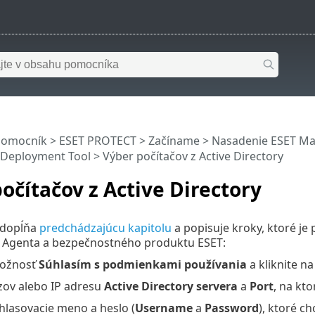
pomocník
>
ESET PROTECT
>
Začíname
>
Nasadenie ESET M
Deployment Tool
> Výber počítačov z Active Directory
očítačov z Active Directory
 dopĺňa
predchádzajúcu kapitolu
a popisuje kroky, ktoré je
Agenta a bezpečnostného produktu ESET:
ožnosť
Súhlasím s podmienkami používania
a kliknite n
zov alebo IP adresu
Active Directory servera
a
Port
, na kto
ihlasovacie meno a heslo (
Username
a
Password
), ktoré c