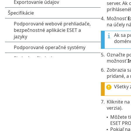
server. Ak
prihlásené
4.
Možnosť
E
na účely n
Ak sa p
doméno
5.
Označte poč
možnosť
I
6.
Zobrazia s
pridané, a 
Všetky 
7.
Kliknite na
verzia).
Môžete t
•
ESET PR
Pokiaľ na
•