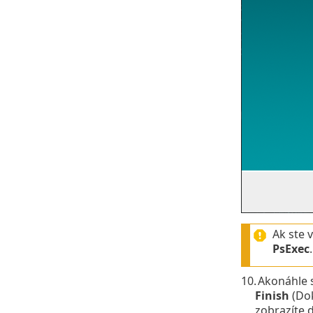
Ak ste 
PsExec
10.
Akonáhle s
Finish
(Dok
zobrazíte 