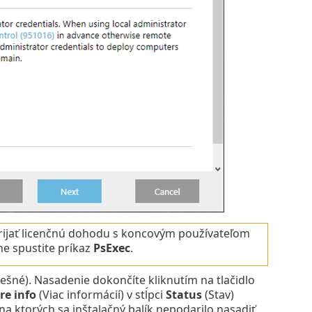
prijať licenčnú dohodu s koncovým používateľom
ne spustite príkaz
PsExec
.
ešné). Nasadenie dokončíte kliknutím na tlačidlo
re info
(Viac informácií) v stĺpci
Status
(Stav)
a ktorých sa inštalačný balík nepodarilo nasadiť.