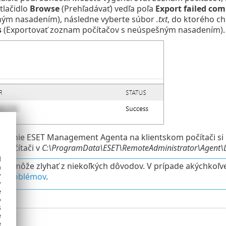
 tlačidlo
Browse
(Prehľadávať) vedľa poľa
Export failed co
ným nasadením), následne vyberte súbor
.txt
, do ktorého ch
s
(Exportovať zoznam počítačov s neúspešným nasadením).
ovanie ESET Management Agenta na klientskom počítači si
 počítači v
C:\ProgramData\ESET\RemoteAdministrator\Agent\L
d
ie môže zlyhať z niekoľkých dôvodov. V prípade akýchkoľve
h
y
e problémov
.
y
e
o
s
e
e