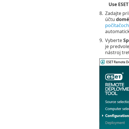
Use ESET
8.
Zadajte pr
účtu
domé
počítačoch
automatick
9.
Vyberte
Sp
je predvol
nástroj tre