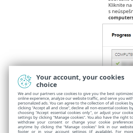
Kliknite na
s neúspeš
computer
Your account, your cookies
Správne fung
choice
na klientskom
We and our partners use cookies to give you the best optimize
Nasaden
online experience, analyze our website traffic, and serve you wit
personalized ads. You can agree to the collection of all cookies b
Riešeni
clicking "Accept all and close", decline all non-essential cookies b
choosing "Accept essential cookies only", or adjust your cooki
settings by clicking "Manage cookies". You also have the right t
withdraw your consent or change your cookie preference
anytime by clicking the "Manage cookies" link in our websit
footer or in your account settings (if available). For mor