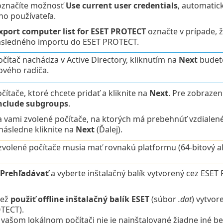
 označíte možnosť
Use current user credentials
, automatick
ho používateľa.
xport computer list for ESET PROTECT
označte v prípade, ž
ásledného importu do ESET PROTECT.
očítač nachádza v Active Directory, kliknutím na
Next
budete
vého radiča.
ítače, ktoré chcete pridať a kliknite na
Next
. Pre zobrazen
nclude subgroups
.
a vami zvolené počítače, na ktorých má prebehnúť vzdialené 
následne kliknite na
Next
(Ďalej).
zvolené počítače musia mať rovnakú platformu (64-bitový a
Prehľadávať
a vyberte inštalačný balík vytvorený cez ESE
iež
použiť offline inštalačný balík ESET
(súbor
.dat
) vytvor
OTECT
).
 vašom lokálnom počítači nie je nainštalované žiadne iné b