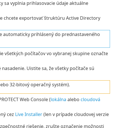
y sa vyplnia prihlasovacie údaje aktuálne
e chcete exportovať štruktúru Active Directory
 automaticky prihlásený do prednastaveného
ie všetkých počítačov vo vybranej skupine označte
nasadenie. Uistite sa, že všetky počítače sú
lebo 32-bitový operačný systém).
T PROTECT Web Console (
lokálna
alebo
cloudová
ený cez
Live Installer
(len v prípade cloudovej verzie
ezpečnostné riešenie, zrušte označenie možnosti