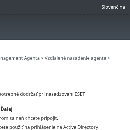
Slovenčina
anagement Agenta
>
Vzdialené nasadenie agenta
>
 potrebné dodržať pri nasadzovaní ESET
a
Ďalej
.
rom sa naň chcete pripojiť.
hcete použiť na prihlásenie na Active Directory