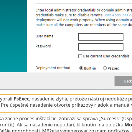
vybrali
PsExec
, nasadenie zlyhá, pretože nástroj nedokáže 
. Pre úspešné nasadenie otvorte príkazový riadok a manuál
a začne proces inštalácie, zobrazí sa správa „Success“ (Úsp
ončiť). Ak sa nasadenie nepodarí, kliknutím na položku
Mo
ďalšie podrobnosti. Môžete vygenerovať zoznam počítačov, n