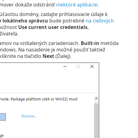
emover dokáže odstrániť
niektoré aplikácie
.
súčasťou domény, zadajte prihlasovacie údaje k
v lokálneho správcu
bude potrebné
na cieľových
 možnosť
Use current user credentials
,
ívateľa.
ramov na vzdialených zariadeniach.
Built-in
metóda
ndows. Na nasadenie je možné použiť taktiež
liknite na tlačidlo
Next
(Ďalej).