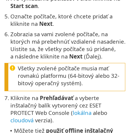
Start scan
.
5.
Označte počítače, ktoré chcete pridať a
kliknite na
Next
.
6.
Zobrazia sa vami zvolené počítače, na
ktorých má prebehnúť vzdialené nasadenie.
Uistite sa, že všetky počítače sú pridané,
a následne kliknite na
Next
(Ďalej).
Všetky zvolené počítače musia mať
rovnakú platformu (64-bitový alebo 32-
bitový operačný systém).
7.
Kliknite na
Prehľadávať
a vyberte
inštalačný balík vytvorený cez ESET
PROTECT Web Console (
lokálna
alebo
cloudová
verzia).
Môžete tiež
použiť offline inštalačný
•