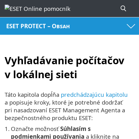
ESET PROTECT – Obsah
Vyhľadávanie počítačov
v lokálnej sieti
Táto kapitola dopĺňa
predchádzajúcu kapitolu
a popisuje kroky, ktoré je potrebné dodržať
pri nasadzovaní ESET Management Agenta a
bezpečnostného produktu ESET:
1.
Označte možnosť
Súhlasím s
podmienkami používania
a kliknite na