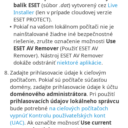
balík ESET
(súbor
.dat
) vytvorený cez
Live
Installer
(len v prípade cloudovej verzie
ESET PROTECT
).
Pokiaľ na vašom lokálnom počítači nie je
•
nainštalované žiadne iné bezpečnostné
riešenie, zrušte označenie možnosti
Use
ESET AV Remover
(Použiť ESET AV
Remover). Nástroj ESET AV Remover
dokáže odstrániť
niektoré aplikácie
.
8.
Zadajte prihlasovacie údaje k cieľovým
počítačom. Pokiaľ sú počítače súčasťou
domény, zadajte prihlasovacie údaje k účtu
doménového administrátora
. Pri použití
prihlasovacích údajov lokálneho správcu
bude potrebné
na cieľových počítačoch
vypnúť Kontrolu používateľských kont
(UAC)
. Ak označíte možnosť
Use current