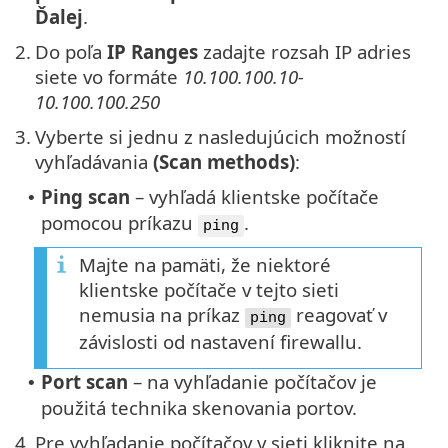
Ďalej
.
2.
Do poľa
IP Ranges
zadajte rozsah IP adries
siete vo formáte
10.100.100.10-
10.100.100.250
3.
Vyberte si jednu z nasledujúcich možností
vyhľadávania
(Scan methods)
:
Ping scan
– vyhľadá klientske počítače
•
pomocou príkazu
.
ping
Majte na pamäti, že niektoré
klientske počítače v tejto sieti
nemusia na príkaz
reagovať v
ping
závislosti od nastavení firewallu.
Port scan
– na vyhľadanie počítačov je
•
použitá technika skenovania portov.
4.
Pre vyhľadanie počítačov v sieti kliknite na