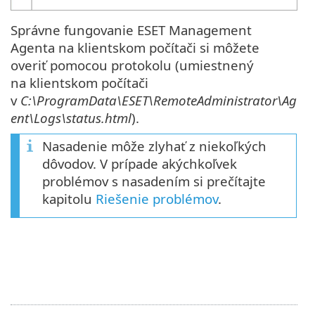
Správne fungovanie ESET Management
Agenta na klientskom počítači si môžete
overiť pomocou protokolu (umiestnený
na klientskom počítači
v
C:\ProgramData\ESET\RemoteAdministrator\Ag
ent\Logs\status.html
).
Nasadenie môže zlyhať z niekoľkých
dôvodov. V prípade akýchkoľvek
problémov s nasadením si prečítajte
kapitolu
Riešenie problémov
.