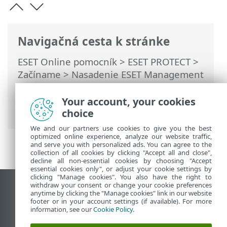
Navigačná cesta k stránke
ESET Online pomocník
>
ESET PROTECT
>
Začíname
>
Nasadenie ESET Management
Agenta
>
Vzdialené nasadenie agenta
>
ESET Remote Deployment Tool
>
Your account, your cookies
Vyhľadávanie počítačov v lokálnej sieti
choice
We and our partners use cookies to give you the best
optimized online experience, analyze our website traffic,
and serve you with personalized ads. You can agree to the
collection of all cookies by clicking "Accept all and close",
decline all non-essential cookies by choosing "Accept
essential cookies only", or adjust your cookie settings by
clicking "Manage cookies". You also have the right to
withdraw your consent or change your cookie preferences
Zobraziť stránku ako na počítači
anytime by clicking the "Manage cookies" link in our website
footer or in your account settings (if available). For more
End of Life
information, see our
Cookie Policy
.
Databáza znalostí ESET