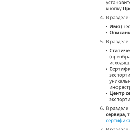
установит
кнопку
Пр
4.
В разделе
Имя
(нео
•
Описан
•
5.
В разделе
Статиче
•
(преобра
исходящи
Сертиф
•
экспорти
уникальн
инфрастр
Центр 
•
экспорти
6.
В разделе
сервера
, 
сертифика
7.
В разделе