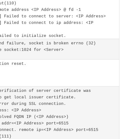
ut(110)
mote address <IP Address> @ fd -1
] Failed to connect to server: <IP Address>
] Failed to connect to ip address: <IP
ailed to initialize socket.
nd failure, socket is broken errno (32)
e socket:1024 for <Server>
tion reset.
erification of server certificate was
o get local issuer certificate.
rror during SSL connection.
ess: <IP Address>
olved FQDN IP (<IP Address>)
 addr=<IP Address> port=6515
onnect. remote ip=<IP Address> port=6515
(111)