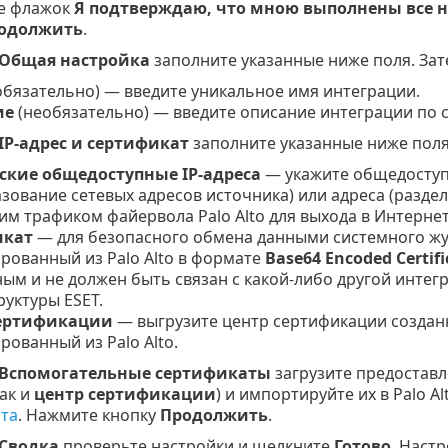
е флажок
Я подтверждаю, что мною выполнены все н
одолжить
.
Общая настройка
заполните указанные ниже поля. За
бязательно) — введите уникальное имя интеграции.
ие
(необязательно) — введите описание интеграции по 
IP-адрес и сертификат
заполните указанные ниже поля
ские общедоступные IP-адреса
— укажите общедоступ
зование сетевых адресов источника) или адреса (разде
м трафиком файервола Palo Alto для выхода в Интернет
икат
— для безопасного обмена данными системного жу
рованный из Palo Alto в формате
Base64 Encoded Certifi
ым и не должен быть связан с какой-либо другой интегр
уктуры ESET.
сертификации
— выгрузите центр сертификации создан
рованный из Palo Alto.
Вспомогательные сертификаты
загрузите предоставл
так и
центр сертификации
) и импортируйте их в Palo Al
та
. Нажмите кнопку
Продолжить
.
Сводка
проверьте настройки и щелкните
Готово
. Наст