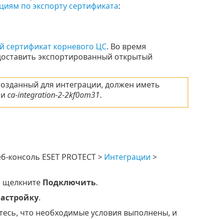
циям по экспорту сертификата
:
й сертификат корневого ЦС
. Во время
едоставить экспортированный открытый
 созданный для интеграции, должен иметь
и
ca-integration-2-2kf0om31
.
еб-консоль ESET PROTECT >
Интеграции
>
 щелкните
Подключить
.
настройку
.
тесь, что необходимые условия выполнены, и