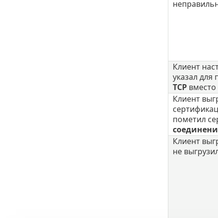
неправиль
Клиент нас
указал для
TCP
вместо
Клиент выг
сертификац
пометил се
соединени
Клиент выг
не выгрузи