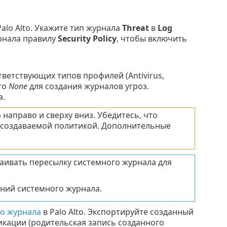
Palo Alto. Укажите тип журнала
Threat
в
Log
рнала правилу
Security Policy
, чтобы включить
ответствующих типов профилей (Antivirus,
то
None
для создания журналов угроз.
а.
направо и сверху вниз. Убедитесь, что
 создаваемой политикой. Дополнительные
раивать пересылку системного журнала для
ний системного журнала.
го журнала
в Palo Alto. Экспортируйте созданный
кации (родительская запись созданного