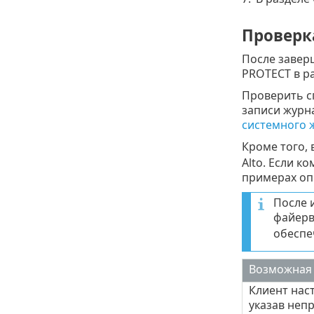
Проверк
После заверш
PROTECT в р
Проверить с
записи журн
системного 
Кроме того,
Alto. Если 
примерах оп
После 
файерв
обеспе
Возможная
Клиент нас
указав неп