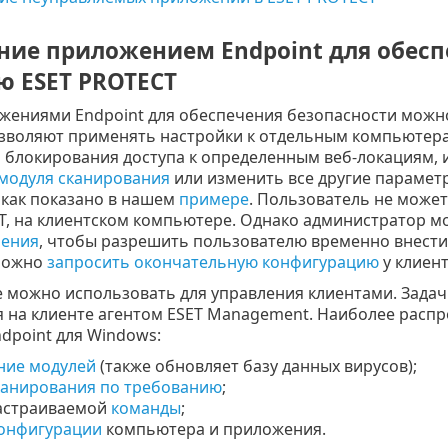
ние приложением Endpoint для обесп
 ESET PROTECT
жениями Endpoint для обеспечения безопасности можно
зволяют применять настройки к отдельным компьютер
 блокирования доступа к определенным веб-локациям,
модуля сканирования
или изменить все другие парамет
, как показано в нашем
примере
. Пользователь не може
T, на клиентском компьютере. Однако администратор м
ления
, чтобы разрешить пользователю временно внести
можно
запросить окончательную конфигурацию
у клиент
 можно использовать для управления клиентами. Задач
 на клиенте агентом ESET Management. Наиболее распр
dpoint для Windows:
ние модулей
(также обновляет базу данных вирусов);
канирования по требованию
;
настраиваемой
команды
;
онфигурации
компьютера и приложения.