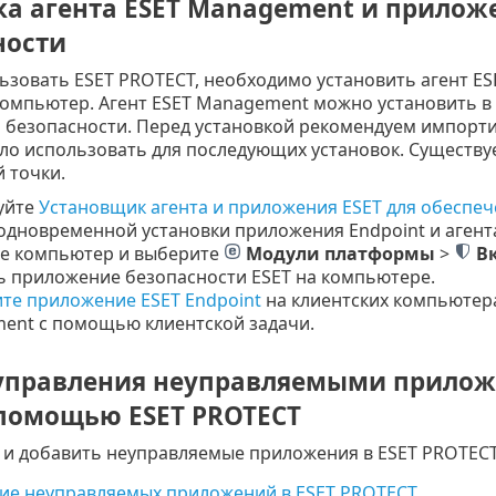
ка агента ESET Management и приложе
ности
ьзовать ESET PROTECT, необходимо установить агент E
компьютер. Агент ESET Management можно установить в 
 безопасности. Перед установкой рекомендуем импортир
ло использовать для последующих установок. Существу
 точки.
уйте
Установщик агента и приложения ESET для обеспе
одновременной установки приложения Endpoint и агент
е компьютер и выберите
Модули платформы
>
В
 приложение безопасности ESET на компьютере.
те приложение ESET Endpoint
на клиентских компьютера
ent с помощью клиентской задачи.
управления неуправляемыми прилож
 помощью ESET PROTECT
 и добавить неуправляемые приложения в ESET PROTECT
ие неуправляемых приложений в ESET PROTECT