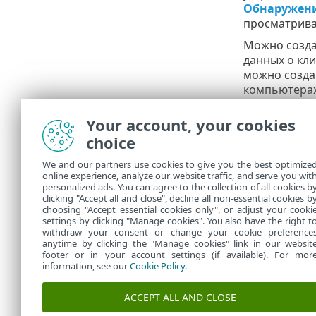
Обнаружени
просматриват
Можно созд
данных о кл
можно созда
компьютерах
Пользо
Your account, your cookies
По умо
choice
компью
совмес
We and our partners use cookies to give you the best optimize
только 
online experience, analyze our website traffic, and serve you wit
personalized ads. You can agree to the collection of all cookies b
получе
clicking "Accept all and close", decline all non-essential cookies b
choosing "Accept essential cookies only", or adjust your cooki
settings by clicking "Manage cookies". You also have the right t
withdraw your consent or change your cookie preference
anytime by clicking the "Manage cookies" link in our websit
footer or in your account settings (if available). For mor
information, see our
Cookie Policy
.
ACCEPT ALL AND CLOSE