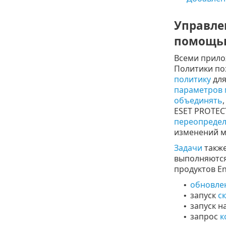
Управле
помощью
Всеми прило
Политики по
политику
для
параметров 
объединять
ESET PROTEC
переопреде
изменений 
Задачи
также
выполняются
продуктов En
обновле
•
запуск
с
•
запуск 
•
запрос
к
•