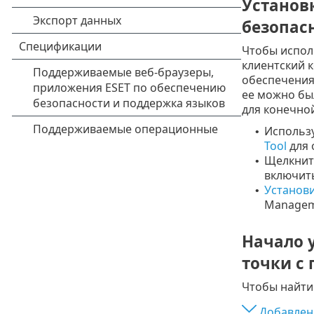
Установ
безопас
Чтобы испол
клиентский 
обеспечения
ее можно бы
для конечной
Использ
•
Tool
для 
Щелкнит
•
включить
Установи
•
Managem
Начало 
точки с
Чтобы найти
Добавлен