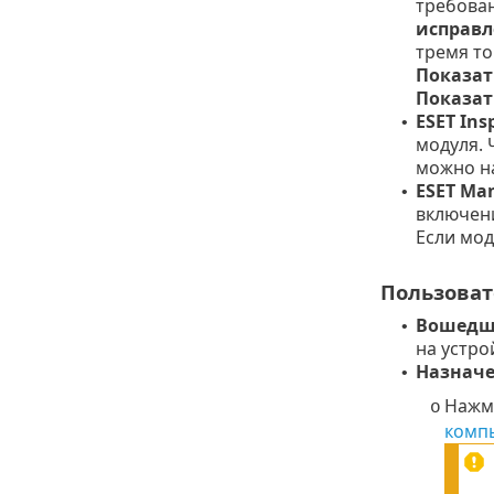
требова
исправ
тремя т
Показат
Показат
ESET Ins
•
модуля.
можно н
ESET Man
•
включен
Если мод
Пользова
Вошедш
•
на устро
Назначе
•
Нажм
o
комп