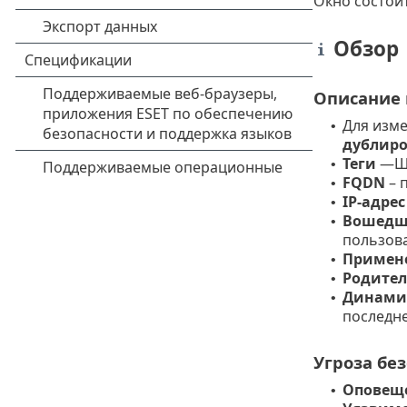
Окно состоит
Обзор
Описание
Для изм
•
дублир
Теги
—
Щ
•
FQDN
– 
•
IP-адрес
•
Вошедш
•
пользова
Примен
•
Родител
•
Динамич
•
последне
Угроза бе
Оповещ
•