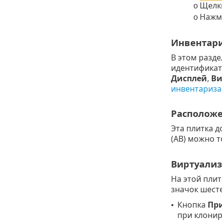
Щелк
o
Нажми
o
Инвентари
В этом разд
идентифика
Дисплей
,
Ви
инвентариза
Располож
Эта плитка д
(AB) можно т
Виртуали
На этой пли
значок шест
Кнопка
Пр
•
при клони