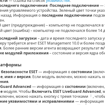
ости
— ссылка на список
уязвимостей
.
оследнего подключения
-
Последнее подключение
— 
ния управляемого устройства. Зеленый цвет точки ука
 назад. Информация о
последнем подключении
подсве
ен.
 цвет (предупреждение) – компьютер не подключался в 
й цвет (ошибка) – компьютер не подключался более 14 д
оследней загрузки
– дата и время последнего запуска
ру требуется агент ESET Management 10.0 и более позд
и
. Более ранние версии агента возвращают результат
n/
ие модулей приложения
– состояние и версия ядра об
латформы
 безопасности ESET
— информация о
состоянии
(включ
ие
,
имя
и
версия
. Если модуль включен, можно нажать к
ения
.
eGuard Advanced
— информация о
состоянии
(включен,
ие
модуля. Чтобы
Включить ESET LiveGuard Advanced
, 
ключен, можно нажать кнопку с тремя точками
, что
ние уязвимостями и исправлениями
— информация