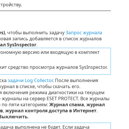
стройству.
s)
, чтобы выполнить задачу
Запрос журнала
овая запись добавляется в список журналов
л SysInspector
.
тономную версию или входящую в комплект
жит средство просмотра журналов SysInspector.
ска
задачи Log Collector
. После выполнения
урнал в списке, чтобы скачать его.
я включения режима диагностики на текущем
 журналы на сервер ESET PROTECT. Все журналы
 по пяти категориям:
Журнал спама
,
журнал
тв
,
журнал контроля доступа в Интернет
.
Выключить
.
адача выполнена не будет. Если задача