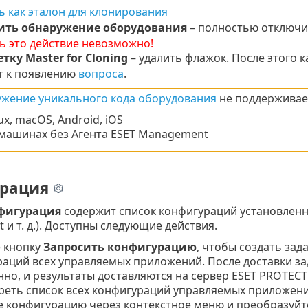
 как эталон для клонирования
ть обнаружение оборудования
– полностью отключи
 это действие невозможно!
тку Master for Cloning
– удалить флажок. После этого
т к появлению
вопроса
.
жение уникального кода оборудования
не поддерживает
ux, macOS, Android, iOS
 машинах без Агента ESET Management
урация
фигурация
содержит список конфигураций установленн
t и т. д.). Доступны следующие действия.
 кнопку
Запросить конфигурацию
, чтобы создать зад
аций всех управляемых приложений. После доставки за
но, и результаты доставляются на сервер ESET PROTEC
реть список всех конфигураций управляемых приложени
 конфигурацию через контекстное меню и преобразуйте