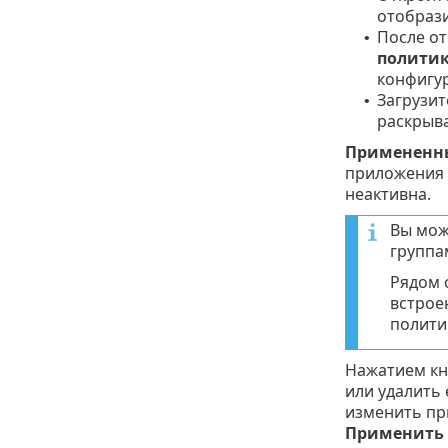
отобрази
После от
•
полити
конфигур
Загрузит
•
раскрыв
Примененн
приложения 
неактивна.
Вы мож
группа
Рядом 
встрое
полити
Нажатием к
или удалить 
изменить пр
Применить