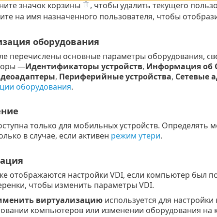
ните значок корзины
, чтобы удалить текущего пользо
те на имя назначенного пользователя, чтобы отобрази
зация оборудования
еле перечислены основные параметры оборудования, св
торы —
Идентификаторы устройств
,
Информация об 
деоадаптеры
,
Периферийные устройства
,
Сетевые 
ции оборудования
.
ение
оступна только для мобильных устройств. Определять ме
олько в случае, если активен
режим утери
.
зация
тке отображаются настройки VDI, если компьютер был п
еренки, чтобы изменить параметры VDI.
именить виртуализацию
используется для настройки
ровании компьютеров или изменении оборудования на 