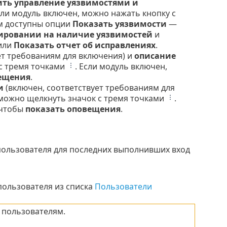
ть управление уязвимостями и
сли модуль включен, можно нажать кнопку с
ам доступны опции
Показать уязвимости
—
нировании на наличие уязвимостей
и
или
Показать отчет об исправлениях
.
ет требованиям для включения) и
описание
 с тремя точками
. Если модуль включен,
вещения
.
и
(включен, соответствует требованиям для
 можно щелкнуть значок с тремя точками
.
 чтобы
показать оповещения
.
пользователя для последних выполнивших вход
пользователя из списка
Пользователи
 пользователям.