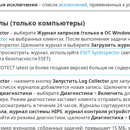
ые исключения
– список
исключений
, примененных к у
ы (только компьютеры)
ctor
– выберите
Журнал запросов (только в ОС Window
ctor
на выбранных клиентах.
После выполнения задачи н
Inspector. Щелкните журнал и выберите
Загрузить журна
просмотреть журнал, используйте
ESET SysInspector
(ав
та безопасности ESET).
ROTECT latest (и более поздние версии) больше не содер
ector
– нажмите кнопку
Запустить Log Collector
для запу
 список журналов добавляется новая запись. Щелкните ж
диагностики
– выберите
Диагностика
>
Включить
дл
ре. Режим диагностики заставит клиента отправить все
осматривать в течение 24 часов. Журналы сортируются
ола
,
журнал системы HIPS
,
журнал контроля устройс
ыйти из режима диагностики, щелкните
Диагностика
>
азмер журналов, собранных задачей, превышает 15 МБ, з