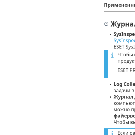
Примененн
Журнал
SysInspe
•
SysInspe
ESET Sys
Чтобы 
продук
ESET P
Log Coll
•
задачи в
Журнал 
•
компьюте
можно пр
файерв
Чтобы в
Если р