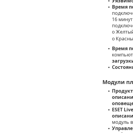
Уязвим
•
Время п
•
подключе
16 минут
подключ
Желтый
o
Красны
o
Время п
•
компьюте
загрузк
Состоян
•
Модули п
Продукт
•
описан
оповещ
ESET Liv
•
описан
модуль в
Управле
•