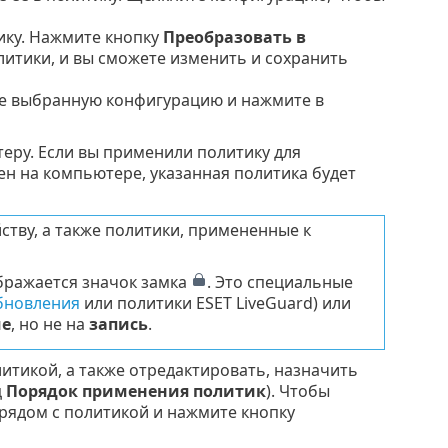
ику. Нажмите кнопку
Преобразовать в
литики, и вы сможете изменить и сохранить
те выбранную конфигурацию и нажмите в
еру. Если вы применили политику для
н на компьютере, указанная политика будет
тву, а также политики, примененные к
бражается значок замка
. Это специальные
бновления
или политики ESET LiveGuard) или
ие
, но не на
запись
.
тикой, а также отредактировать, назначить
ц
Порядок применения политик
). Чтобы
рядом с политикой и нажмите кнопку