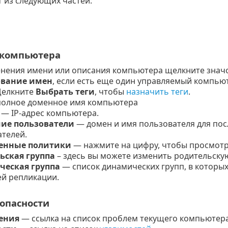
 из следующих частей:
 компьютера
енения имени или описания компьютера щелкните знач
ование имен
, если есть еще один управляемый компьют
елкните
Выбрать теги
, чтобы
назначить теги
.
полное доменное имя компьютера
— IP-адрес компьютера.
ие пользователи
— домен и имя пользователя для пос
телей.
енные политики
— нажмите на цифру, чтобы просмотр
ьская группа
– здесь вы можете изменить родительску
еская группа
— список динамических групп, в которы
й репликации.
зопасности
ения
— ссылка на список проблем текущего компьютера