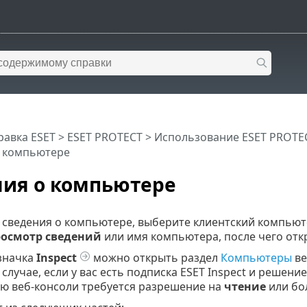
равка ESET
>
ESET PROTECT
>
Использование ESET PROTE
о компьютере
ия о компьютере
 сведения о компьютере, выберите клиентский компьюте
осмотр сведений
или имя компьютера, после чего отк
значка
Inspect
можно открыть раздел
Компьютеры
ве
 случае, если у вас есть подписка ESET Inspect и решени
ю веб-консоли требуется разрешение на
чтение
или бо