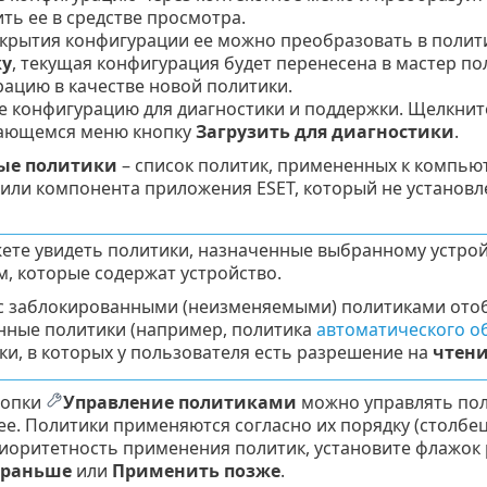
ть ее в средстве просмотра.
крытия конфигурации ее можно преобразовать в полит
ку
, текущая конфигурация будет перенесена в мастер по
ацию в качестве новой политики.
е конфигурацию для диагностики и поддержки. Щелкни
ающемся меню кнопку
Загрузить для диагностики
.
ые политики
– список политик, примененных к компьют
или компонента приложения ESET, который не установле
ете увидеть политики, назначенные выбранному устройс
м, которые содержат устройство.
с заблокированными (неизменяемыми) политиками ото
нные политики (например, политика
автоматического о
ки, в которых у пользователя есть разрешение на
чтен
нопки
Управление политиками
можно управлять поли
ее. Политики применяются согласно их порядку (столбе
иоритетность применения политик, установите флажок 
 раньше
или
Применить позже
.