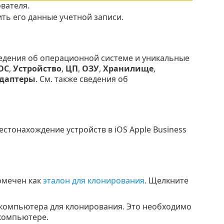
вателя.
ть его данные учетной записи.
едения об операционной системе и уникальные
ОС
,
Устройство
,
ЦП
,
ОЗУ
,
Хранилище
,
адаптеры
. См. также сведения об
стонахождение устройств в iOS Apple Business
омечен как
эталон для клонирования
. Щелкните
 компьютера для клонирования. Это необходимо
компьютере.