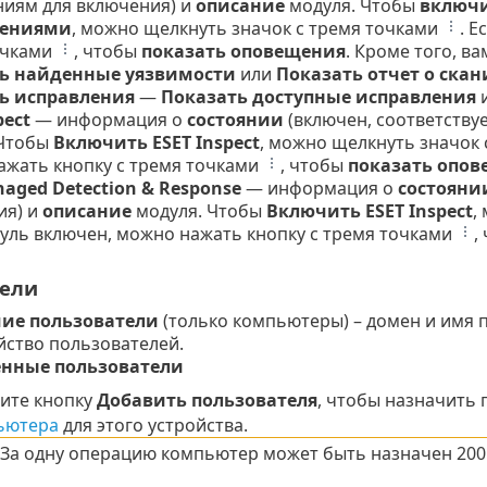
ниям для включения) и
описание
модуля. Чтобы
включи
лениями
, можно щелкнуть значок с тремя точками
. Е
очками
, чтобы
показать оповещения
. Кроме того, в
ь найденные уязвимости
или
Показать отчет о ска
ь исправления
—
Показать доступные исправления
pect
— информация о
состоянии
(включен, соответству
 Чтобы
Включить ESET Inspect
, можно щелкнуть значок
ажать кнопку с тремя точками
, чтобы
показать опо
aged Detection & Response
— информация о
состояни
ия) и
описание
модуля. Чтобы
Включить ESET Inspect
,
уль включен, можно нажать кнопку с тремя точками
,
тели
ие пользователи
(только компьютеры) – домен и имя 
йство пользователей.
нные пользователи
ите кнопку
Добавить пользователя
, чтобы назначить 
ьютера
для этого устройства.
За одну операцию компьютер может быть назначен 200