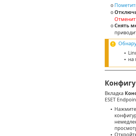
Пометить
o
Отключи
o
Отменить
Снять ме
o
приводи
Обнару
Lin
•
на
•
Конфиг
Вкладка
Кон
ESET Endpoin
Нажмите
•
конфигур
немедлен
просмот
Откройте
•