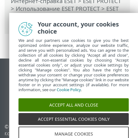
Интернет-справка ESET
>
ESET PROTECT
>
Использование ESET PROTECT
>
ESET
PROTECT Главное меню
>
Дополнительно
> Исключения
Your account, your cookies
choice
We and our partners use cookies to give you the best
optimized online experience, analyze our website traffic,
and serve you with personalized ads. You can agree to the
collection of all cookies by clicking "Accept all and close",
decline all non-essential cookies by choosing "Accept
essential cookies only", or adjust your cookie settings by
clicking "Manage cookies". You also have the right to
Использовать сайт для ПК
withdraw your consent or change your cookie preferences
End of Life
anytime by clicking the "Manage cookies" link in our website
footer or in your account settings (if available). For more
База знаний ESET
information, see our
Cookie Policy
.
Форум ESET
ESET Status Portal
ACCEPT ALL AND CLOSE
Региональная поддержка
ACCEPT ESSENTIAL COOKIES ONLY
© 1992 - 2026 ESET, spol. s
Управлять файлами
r.o. - Все права защищены.
cookie
MANAGE COOKIES