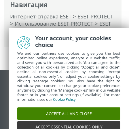
Навигация
Интернет-справка ESET
>
ESET PROTECT
>
Использование ESET PROTECT
>
ESET
PROTECT Главное меню
>
Дополнительно
Your account, your cookies
choice
We and our partners use cookies to give you the best
optimized online experience, analyze our website traffic,
and serve you with personalized ads. You can agree to the
collection of all cookies by clicking "Accept all and close",
decline all non-essential cookies by choosing "Accept
essential cookies only", or adjust your cookie settings by
clicking "Manage cookies". You also have the right to
Использовать сайт для ПК
withdraw your consent or change your cookie preferences
End of Life
anytime by clicking the "Manage cookies" link in our website
footer or in your account settings (if available). For more
База знаний ESET
information, see our
Cookie Policy
.
Форум ESET
ESET Status Portal
ACCEPT ALL AND CLOSE
Региональная поддержка
ACCEPT ESSENTIAL COOKIES ONLY