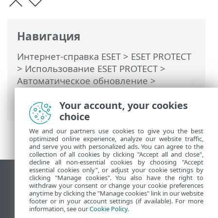
Навигация
Интернет-справка ESET
>
ESET PROTECT
>
Использование ESET PROTECT
>
Автоматическое обновление
>
Автоматическое обновление агента
ESET Management
Your account, your cookies
choice
We and our partners use cookies to give you the best
optimized online experience, analyze our website traffic,
and serve you with personalized ads. You can agree to the
collection of all cookies by clicking "Accept all and close",
decline all non-essential cookies by choosing "Accept
essential cookies only", or adjust your cookie settings by
clicking "Manage cookies". You also have the right to
Использовать сайт для ПК
withdraw your consent or change your cookie preferences
End of Life
anytime by clicking the "Manage cookies" link in our website
footer or in your account settings (if available). For more
База знаний ESET
information, see our
Cookie Policy
.
Форум ESET