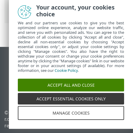
Iniciar
> ESET Management Implantação
Your account, your cookies
do agente
choice
We and our partners use cookies to give you the best
optimized online experience, analyze our website traffic,
and serve you with personalized ads. You can agree to the
collection of all cookies by clicking "Accept all and close",
decline all non-essential cookies by choosing "Accept
essential cookies only", or adjust your cookie settings by
clicking "Manage cookies". You also have the right to
withdraw your consent or change your cookie preferences
Ver site para desktop
anytime by clicking the "Manage cookies" link in our website
footer or in your account settings (if available). For more
End of Life
information, see our
Cookie Policy
.
Base de conhecimento ESET
Fórum ESET
ACCEPT ALL AND CLOSE
ESET Status Portal
Suporte regional
ACCEPT ESSENTIAL COOKIES ONLY
© 1992 - 2026 ESET, spol. s
Gerenciar cookies
MANAGE COOKIES
r.o. - Todos os direitos
Política de cookies
reservados.