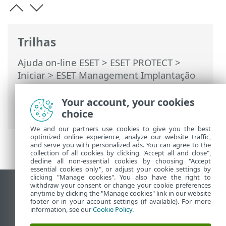
Trilhas
Ajuda on-line ESET
>
ESET PROTECT
>
Iniciar
>
ESET Management Implantação
do agente
>
Implantação remota
>
Implantação do agente usando GPO ou
Your account, your cookies
SCCM
choice
We and our partners use cookies to give you the best
optimized online experience, analyze our website traffic,
and serve you with personalized ads. You can agree to the
collection of all cookies by clicking "Accept all and close",
decline all non-essential cookies by choosing "Accept
essential cookies only", or adjust your cookie settings by
clicking "Manage cookies". You also have the right to
withdraw your consent or change your cookie preferences
Ver site para desktop
anytime by clicking the "Manage cookies" link in our website
footer or in your account settings (if available). For more
End of Life
information, see our
Cookie Policy
.
Base de conhecimento ESET