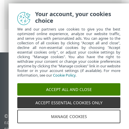
Ajuda on-line ESET
>
ESET PROTECT
>
Iniciar
>
ESET Management Implantação
Your account, your cookies
do agente
> Implantação local
choice
We and our partners use cookies to give you the best
optimized online experience, analyze our website traffic,
and serve you with personalized ads. You can agree to the
collection of all cookies by clicking "Accept all and close",
decline all non-essential cookies by choosing "Accept
essential cookies only", or adjust your cookie settings by
clicking "Manage cookies". You also have the right to
withdraw your consent or change your cookie preferences
Ver site para desktop
anytime by clicking the "Manage cookies" link in our website
footer or in your account settings (if available). For more
End of Life
information, see our
Cookie Policy
.
Base de conhecimento ESET
Fórum ESET
ACCEPT ALL AND CLOSE
ESET Status Portal
Suporte regional
ACCEPT ESSENTIAL COOKIES ONLY
© 1992 - 2026 ESET, spol. s
Gerenciar cookies
MANAGE COOKIES
r.o. - Todos os direitos
Política de cookies
reservados.