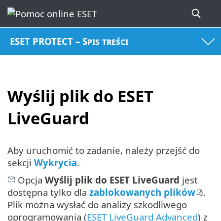
ESET PROTECT – Spis treści
Wyślij plik do ESET
LiveGuard
Aby uruchomić to zadanie, należy przejść do
sekcji
Wykrycia
.
Opcja
Wyślij plik do ESET LiveGuard
jest
dostępna tylko dla
zablokowanych plików
.
Plik można wysłać do analizy szkodliwego
oprogramowania (
ESET LiveGuard Advanced
) z