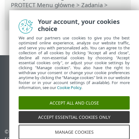
PROTECT Menu główne
>
Zadania
>
Zadania klienta
> Wyślij plik do ESET
LiveGuard
Your account, your cookies
choice
We and our partners use cookies to give you the best
optimized online experience, analyze our website traffic,
and serve you with personalized ads. You can agree to the
collection of all cookies by clicking "Accept all and close",
decline all non-essential cookies by choosing "Accept
essential cookies only", or adjust your cookie settings by
Wyświetl witrynę internetową dla
clicking "Manage cookies". You also have the right to
withdraw your consent or change your cookie preferences
komputerów
anytime by clicking the "Manage cookies" link in our website
footer or in your account settings (if available). For more
End of Life
information, see our
Cookie Policy
.
Baza wiedzy ESET
Forum ESET
ACCEPT ALL AND CLOSE
ESET Status Portal
Pomoc regionalna
ACCEPT ESSENTIAL COOKIES ONLY
© 1992 - 2026 ESET, spol. s
Zarządzaj plikami cookie
MANAGE COOKIES
r.o. – Wszelkie prawa
Polityka dotycząca plików